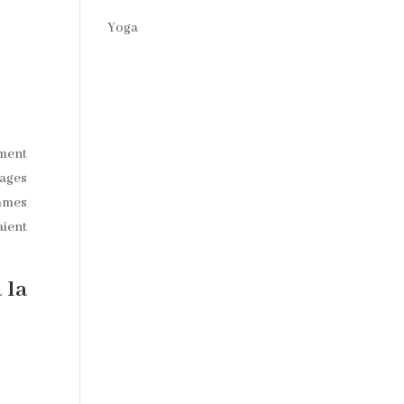
Yoga
oment
mages
emmes
aient
 la