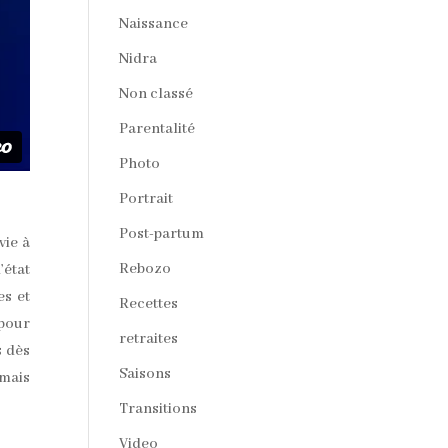
Naissance
Nidra
Non classé
Parentalité
Photo
Portrait
Post-partum
vie à
Rebozo
’état
es et
Recettes
 pour
retraites
s dès
Saisons
amais
Transitions
Video