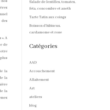
t nos
Salade de lentilles, tomates,
mères
feta, concombre et aneth
onnel
Tarte Tatin aux coings
 des
Boisson d’hibiscus,
cardamome et rose
 ». A
de de
Catégories
notre
 plus
AAD
de la
Accouchement
de la
Allaitement
mière
Art
de la
ateliers
mêmes
blog