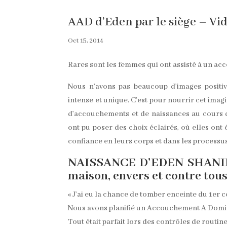
AAD d’Eden par le siège – Vi
Oct 15, 2014
Rares sont les femmes qui ont assisté à un a
Nous n’avons pas beaucoup d’images positi
intense et unique. C’est pour nourrir cet imag
d’accouchements et de naissances au cours d
ont pu poser des choix éclairés, où elles ont
confiance en leurs corps et dans les processu
NAISSANCE D’EDEN SHANIR, l
maison, envers et contre tou
« J’ai eu la chance de tomber enceinte du 1er c
Nous avons planifié un Accouchement A Domic
Tout était parfait lors des contrôles de routine