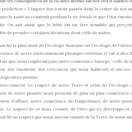
sur les conséquences de la vie intra-utérine sur nos vies d’adultes
e
 prédiction ». L’impact des 9 mois passés dans le ventre de nos 
que la santé se construit pendant la vie fœtale et que l’état émoti
. On sait aussi que le bébé est un être sensible qui perçoit
able de prendre certaines décisions, dont celle de naître.
che la plus vitale de l’écologie humaine est l’écologie de l’utérus
cience de notre environnement physique extérieur (c’est-à-dire 
s, l’air que nous respirons) une autre conscience émerge : celle de 
ées, des émotions, des croyances qui nous habitent) et encore
logie intra-utérine.
erconnecté. Le respect de notre Terre et celui de l’écologie 
soin de notre planète nous prenons de plus en plus conscience 
esoin d’affiner notre conscience de l’importance de notre pre
ie. Le respect de ce doux creuset, de l’être qui s’y développe et 
ent lié au respect que nous aurons ensuite de la Terre, de nous-