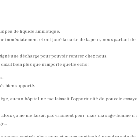
ais peu de liquide amniotique.
enne immédiatement et ont joué la carte de la peur, nous parlant de
 signé une décharge pour pouvoir rentrer chez nous.
isait bien plus que n’importe quelle écho!
s.
très bien supporté.
ège, aucun hôpital ne me laissait l’opportunité de pouvoir essay
 alors ça ne me faisait pas vraiment peur, mais ma sage-femme n’
ège…
, sommes rentrés chez nous et avons continué à prendre soin d