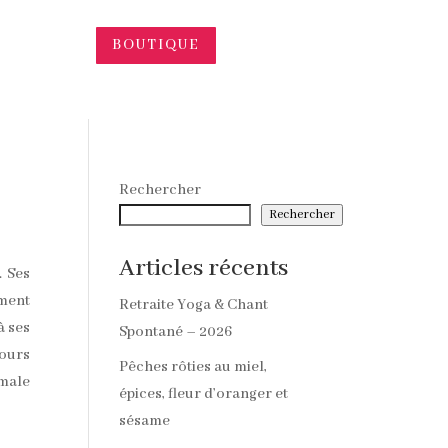
BOUTIQUE
Rechercher
Rechercher
Articles récents
. Ses
ément
Retraite Yoga & Chant
à ses
Spontané – 2026
cours
Pêches rôties au miel,
imale
épices, fleur d’oranger et
sésame