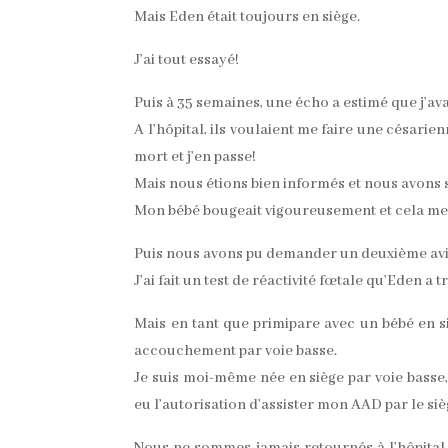
Mais Eden était toujours en siège.
J’ai tout essayé!
Puis à 35 semaines, une écho a estimé que j’av
A l’hôpital, ils voulaient me faire une césari
mort et j’en passe!
Mais nous étions bien informés et nous avons
Mon bébé bougeait vigoureusement et cela me d
Puis nous avons pu demander un deuxième avi
J’ai fait un test de réactivité fœtale qu’Eden a 
Mais en tant que primipare avec un bébé en si
accouchement par voie basse.
Je suis moi-même née en siège par voie basse,
eu l’autorisation d’assister mon AAD par le si
Nous ne sommes jamais retournés à l’hôpital