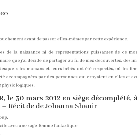
deo
ccouchement avant de passer elles-mêmes par cette expérience.
ves de la naissance ni de représentations puissantes de ce m
inaire que j’ai décidé de partager au fil de mes découvertes, des i
esquels les mamans et leurs bébés ont été respectés, où les f
 été accompagnées par des personnes qui croyaient en elles et av
s physiologiques.
e 30 mars 2012 en siège décomplété, à
s
– Récit de de Johanna Shanir
oup.
ile avec une sage-femme fantastique!
.