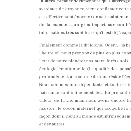
In-utero, premier documentaire qui s’interroge 
systèmes de croyance, vient confirmer cette «
est effectivement énorme : on sait maintenant 
de la maman a un gros impact sur son bébé
informations très subtiles et qu’il est déjà cap
Finalement comme le dit Michel Odent, « la bran
l’heure où nous prenons de plus en plus cons
l’état de notre planète : nos mers, forêts, sol
écologie émotionnelle (la qualité des pens
profondément, à la source de tout, réside l’éco
Nous sommes interdépendants et tout est int
naissance sont intimement liés. En prenant 
valeur de la vie, mais nous avons encore b
maison : le cocon maternel qui accueille la v
façon dont il vient au monde est intrinsèquem
et des autres.