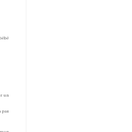
 bébé
er un
a pas
e mon