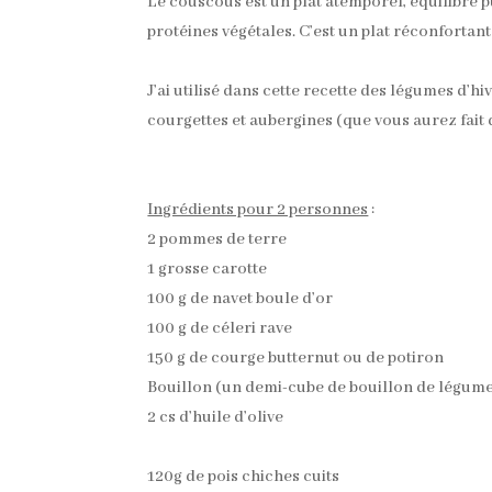
Le couscous est un plat atemporel, équilibré 
protéines végétales. C’est un plat réconfortant 
J’ai utilisé dans cette recette des légumes d’hi
courgettes et aubergines (que vous aurez fait 
Ingrédients pour 2 personnes
:
2 pommes de terre
1 grosse carotte
100 g de navet boule d’or
100 g de céleri rave
150 g de courge butternut ou de potiron
Bouillon (un demi-cube de bouillon de légume
2 cs d’huile d’olive
120g de pois chiches cuits