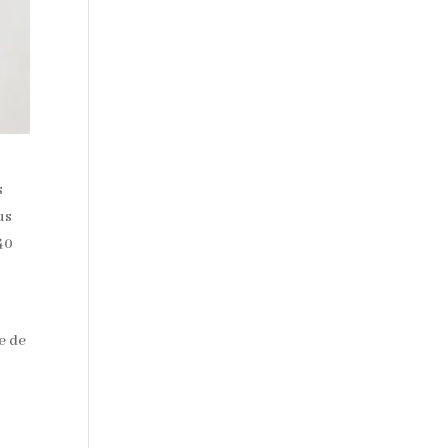
s
us
 40
e de