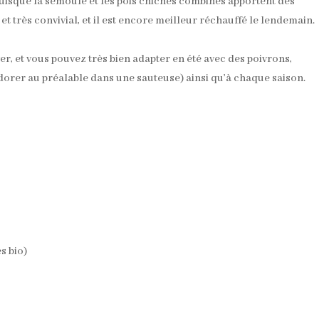
puisque la semoule et les pois chiches combinés apportent des
et très convivial, et il est encore meilleur réchauffé le lendemain.
ver, et vous pouvez très bien adapter en été avec des poivrons,
dorer au préalable dans une sauteuse) ainsi qu’à chaque saison.
s bio)