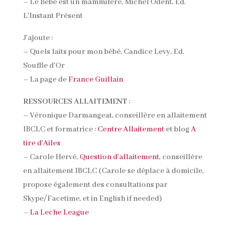
– Le Bébé est un mammifère, Michel Odent, Ed.
L’Instant Présent
J’ajoute :
– Quels laits pour mon bébé, Candice Levy, Ed.
Souffle d’Or
– La page de
France Guillain
RESSOURCES ALLAITEMENT
:
– Véronique Darmangeat, conseillère en allaitement
IBCLC et formatrice :
Centre Allaitement
et blog
A
tire d’Ailes
– Carole Hervé,
Question d’allaitement
, conseillère
en allaitement IBCLC (Carole se déplace à domicile,
propose également des consultations par
Skype/Facetime, et in English if needed)
–
La Leche League