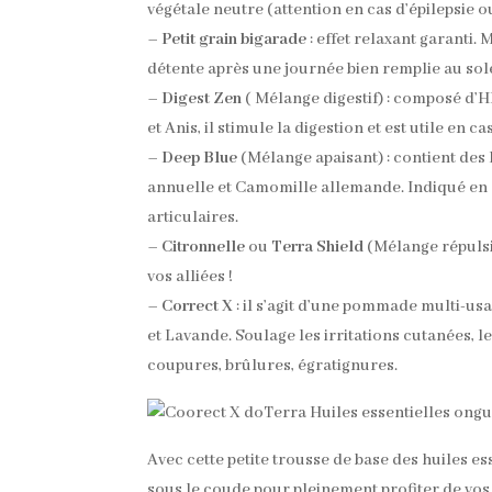
végétale neutre (attention en cas d’épilepsi
–
Petit grain bigarade
: effet relaxant garanti.
détente après une journée bien remplie au sole
–
Digest Zen
( Mélange digestif) : composé d’
et Anis, il stimule la digestion et est utile en 
–
Deep Blue
(Mélange apaisant) : contient des
annuelle et Camomille allemande. Indiqué en
articulaires.
–
Citronnelle
ou
Terra Shield
(Mélange répulsif
vos alliées !
–
Correct X
: il s’agit d’une pommade multi-us
et Lavande. Soulage les irritations cutanées, les
coupures, brûlures, égratignures.
Avec cette petite trousse de base des huiles e
sous le coude pour pleinement profiter de vos v