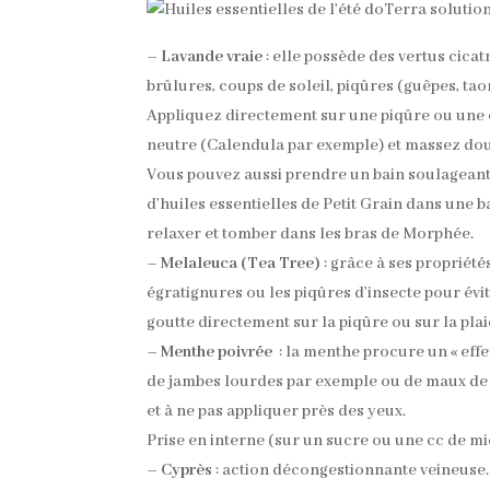
–
Lavande vraie
: elle possède des vertus cica
brûlures, coups de soleil, piqûres (guêpes, ta
Appliquez directement sur une piqûre ou une 
neutre (Calendula par exemple) et massez douc
Vous pouvez aussi prendre un bain soulageant e
d’huiles essentielles de Petit Grain dans une 
relaxer et tomber dans les bras de Morphée.
–
Melaleuca (Tea Tree)
: grâce à ses propriété
égratignures ou les piqûres d’insecte pour év
goutte directement sur la piqûre ou sur la plaie
–
Menthe poivrée
: la menthe procure un « effet
de jambes lourdes par exemple ou de maux de tê
et à ne pas appliquer près des yeux.
Prise en interne (sur un sucre ou une cc de miel
–
Cyprès
: action décongestionnante veineuse.