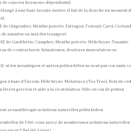
e ou de cancers hormono-dépendants)
 Mélangé à une base lavante neutre, il fait de la douche un moment 
il.
HE de Gingembre, Menthe poivrée, Estragon, Fenouil, Carvi, Corian
cas de nausées ou mal des transport.
 HE de Gaulthérie, Camphre, Menthe poivrée, Hélichryse, Tanaisie
 cas de contractures, hématomes, douleurs musculaires ou
) : si les moustiques et autres petites bêtes ne sont pas vos amis, vo
ages à base d’Encens, Hélichryse, Melaleuca (Tea Tree), Bois de cè
 lèvres gercées et aide à la cicatrisation. Utile en cas de petites
ssentielles de l’été, vous aurez de nombreuses solutions naturelles
acances !! Bel été à tous !