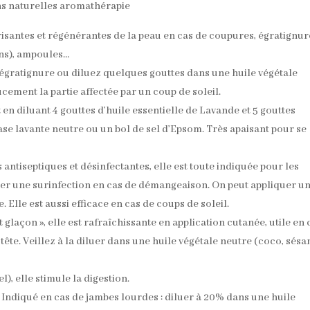
trisantes et régénérantes de la peau en cas de coupures, égratignur
ons), ampoules…
égratignure ou diluez quelques gouttes dans une huile végétale
ement la partie affectée par un coup de soleil.
n diluant 4 gouttes d’huile essentielle de Lavande et 5 gouttes
base lavante neutre ou un bol de sel d’Epsom. Très apaisant pour se
s antiseptiques et désinfectantes, elle est toute indiquée pour les
iter une surinfection en cas de démangeaison. On peut appliquer u
. Elle est aussi efficace en cas de coups de soleil.
 glaçon », elle est rafraîchissante en application cutanée, utile en 
te. Veillez à la diluer dans une huile végétale neutre (coco, sés
), elle stimule la digestion.
 Indiqué en cas de jambes lourdes : diluer à 20% dans une huile