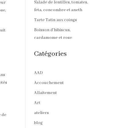
Salade de lentilles, tomates,
peur
feta, concombre et aneth
ose,
Tarte Tatin aux coings
Boisson d’hibiscus,
uit
cardamome et rose
Catégories
AAD
ans
ptés
Accouchement
Allaitement
Art
ateliers
e de
blog