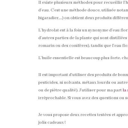
Il existe plusieurs méthodes pour recueillir l’hu
d’eau. C’est une méthode douce, utilisée notamm
bigaradier,…) on obtient deux produits différents
L’hydrolat est à la fois un synonyme d’eau flo
d’autres parties de la plante qui sont distillée
romarin ou des conifères), tandis que l’eau flo
L’huile essentielle est beaucoup plus forte, ch
Il est important d’utiliser des produits de bo
pesticides, ni solvants, métaux lourds ou autre
ou de piètre qualité). J’utiliser pour ma part
la
irréprochable. Si vous avez des questions ou s
Je vous propose deux recettes testées et appro
jolis cadeaux !