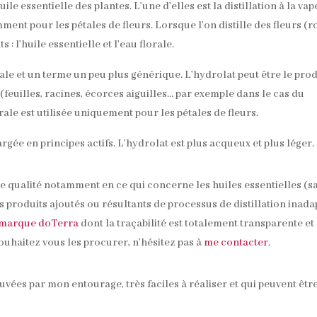
ile essentielle des plantes. L’une d’elles est la distillation à la va
ent pour les pétales de fleurs. Lorsque l’on distille des fleurs (r
 : l’huile essentielle et l’eau florale.
rale et un terme un peu plus générique. L’hydrolat peut être le prod
s (feuilles, racines, écorces aiguilles… par exemple dans le cas du
rale est utilisée uniquement pour les pétales de fleurs.
argée en principes actifs. L’hydrolat est plus acqueux et plus léger.
nne qualité notamment en ce qui concerne les huiles essentielles (s
s produits ajoutés ou résultants de processus de distillation inada
 marque doTerra
dont la traçabilité est totalement transparente et
ouhaitez vous les procurer, n’hésitez pas à
me contacter
.
uvées par mon entourage, très faciles à réaliser et qui peuvent êtr