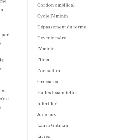
omme
Cordon ombilical
on
Cycle Féminin
Dépassement du terme
n par
Devenir mère
e
Féminin
Films
Je
r
Formation
Grossesse
 ou
Huiles Essentielles
s’est
Infertilité
e
Jumeaux
Laura Gutman
Livres