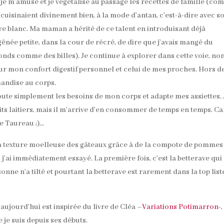
 je m’amuse et je végétalise au passage les recettes de famille (c
cuisinaient divinement bien, à la mode d’antan, c’est-à-dire avec s
re blanc. Ma maman a hérité de ce talent en introduisant déjà
gênée petite, dans la cour de récré, de dire que j’avais mangé du
nds comme des billes). Je continue à explorer dans cette voie, no
r mon confort digestif personnel et celui de mes proches. Hors d
mandise au corps.
écoute simplement les besoins de mon corps et adapte mes assiettes. 
its laitiers, mais il m’arrive d’en consommer de temps en temps. Ca
de Taureau ;)…
 la texture moelleuse des gâteaux grâce à de la compote de pommes
j’ai immédiatement essayé. La première fois, c’est la betterave qui 
onne n’a tilté et pourtant la betterave est rarement dans la top list
aujourd’hui est inspirée du livre de Cléa –
Variations Potimarron
-,
je suis depuis ses débuts.