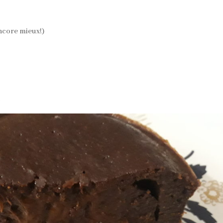
ncore mieux!)
n