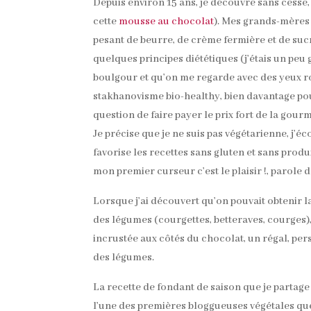
Depuis environ 15 ans, je découvre sans cesse,
cette
mousse au chocolat
). Mes grands-mères 
pesant de beurre, de crème fermière et de suc
quelques principes diététiques (j’étais un peu 
boulgour et qu’on me regarde avec des yeux ro
stakhanovisme bio-healthy, bien davantage pou
question de faire payer le prix fort de la gour
Je précise que je ne suis pas végétarienne, j’
favorise les recettes sans gluten et sans produ
mon premier curseur c’est le plaisir !, parole 
Lorsque j’ai découvert qu’on pouvait obtenir
des légumes (courgettes, betteraves, courges), 
incrustée aux côtés du chocolat, un régal, pers
des légumes.
La recette de fondant de saison que je partage 
l’une des premières bloggueuses végétales que 