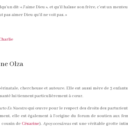
qu’un dit: « J’aime Dieu », et qu’il haïsse son frère, c’est un menteu
eut pas aimer Dieu qu’il ne voit pas. »
one Olza
périnatale, chercheuse et auteure. Elle est aussi mère de 3 enfants
 santé lui tiennent particulièrement à cœur.
arto Es Nuestro
qui œuvre pour le respect des droits des parturient
ement, elle est également à l’origine du forum de soutien aux f
le cousin de
Césarine
).
Apoyocesáreas
est une véritable grotte inti