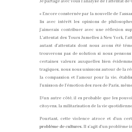
Je partage avec vous l’analyse de l’attentat de
« Encore consternée par la nouvelle de l’assa
lis avec intérêt les opinions de philosophe
j’aimerais contribuer avec une réflexion sup
L’attentat des Tours Jumelles à New York, l’at
autant d’attentats dont nous avons été té
trouverons pas de solution si nous pensons qu
certaines valeurs auxquelles bien évidemm
tragiques, nous nous unissons autour de la ré
la compassion et l’amour pour la vie, établis
l’unisson de l’émotion des rues de Paris, mêm
D’un autre côté, il es probable que les pouvo
citoyens, la militarisation de la vie quotidienne
Pourtant, cette violence atroce et d’un cer
problème de cultures
. Il s’agit d’un problème i