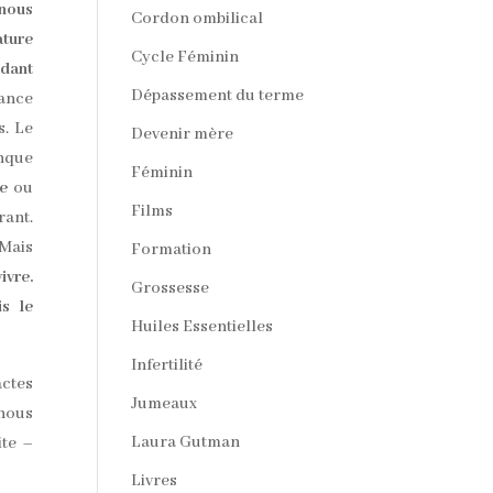
nous
Cordon ombilical
ature
Cycle Féminin
ndant
Dépassement du terme
tance
s. Le
Devenir mère
onque
Féminin
re
ou
Films
rant.
Mais
Formation
ivre.
Grossesse
is le
Huiles Essentielles
Infertilité
actes
Jumeaux
 nous
Laura Gutman
ite –
Livres