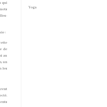
s qui
Yoga
 mots
lles-
ie :
cette
re de
ni au
n, un
n les
arent
ecté.
ments