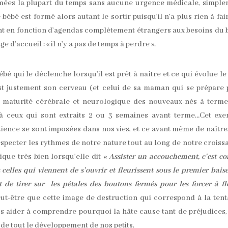
mées la plupart du temps sans aucune urgence médicale, simpl
bébé est formé alors autant le sortir puisqu’il n’a plus rien à fair
nt en fonction d’agendas complètement étrangers aux besoins du 
’accueil : « il n’y a pas de temps à perdre ».
bé qui le déclenche lorsqu’il est prêt à naître et ce qui évolue le
est justement son cerveau (et celui de sa maman qui se prépare
La maturité cérébrale et neurologique des nouveaux-nés à term
à ceux qui sont extraits 2 ou 3 semaines avant terme…Cet exe
tience se sont imposées dans nos vies, et ce avant même de naître,
 respecter les rythmes de notre nature tout au long de notre croiss
que très bien lorsqu’elle dit
« Assister un accouchement, c’est 
t celles qui viennent de s’ouvrir et fleurissent sous le premier bais
it de tirer sur les pétales des boutons fermés pour les forcer à fl
ut-être que cette image de destruction qui correspond à la tent
s aider à comprendre pourquoi la hâte cause tant de préjudices,
e tout le développement de nos petits.