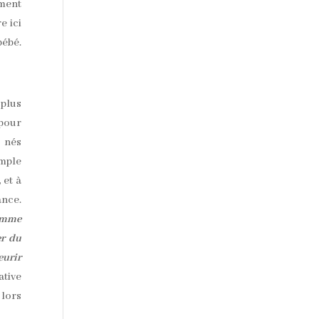
ement
e ici
bébé.
 plus
 pour
e nés
mple
 et à
ance.
comme
er du
eurir
ative
 lors