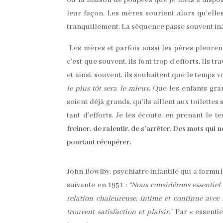
ou la maison de poupées que je mets à dispos
leur façon. Les mères sourient alors qu’elle
tranquillement. La séquence passe souvent ina
Les mères et parfois aussi les pères pleurent
c’est que souvent, ils font trop d’efforts. Ils 
et ainsi, souvent, ils souhaitent que le temps v
le plus tôt sera le mieux
. Que les enfants gran
soient déjà grands, qu’ils aillent aux toilette
tant d’efforts. Je les écoute, en prenant le
freiner, de ralentir, de s’arrêter. Des mots qui
pourtant récupérer.
John Bowlby, psychiatre infantile qui a formulé
suivante en 1951 :
“Nous considérons essentiel 
relation chaleureuse, intime et continue avec
trouvent satisfaction et plaisir.”
Par « essentiel