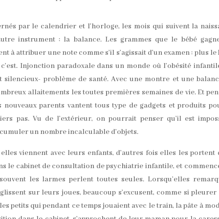
nés par le calendrier et l’horloge, les mois qui suivent la nais
 autre instrument : la balance. Les grammes que le bébé gagn
t à attribuer une note comme s’il s’agissait d’un examen : plus le
x c’est. Injonction paradoxale dans un monde où l’obésité infantil
 silencieux- problème de santé. Avec une montre et une balan
 nombreux allaitements les toutes premières semaines de vie. Et pe
es nouveaux parents vantent tous type de gadgets et produits po
rs pas. Vu de l’extérieur, on pourrait penser qu’il est impos
ccumuler un nombre incalculable d’objets.
 elles viennent avec leurs enfants, d’autres fois elles les portent
ans le cabinet de consultation de psychiatrie infantile, et commenc
souvent les larmes perlent toutes seules. Lorsqu’elles remar
glissent sur leurs joues, beaucoup s’excusent, comme si pleurer 
es petits qui pendant ce temps jouaient avec le train, la pâte à mo