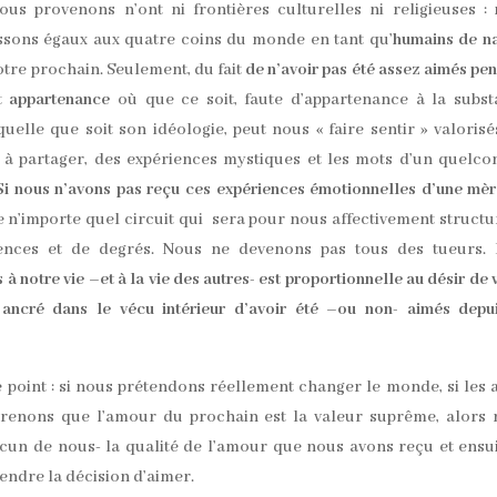
s provenons n’ont ni frontières culturelles ni religieuses :
ssons égaux aux quatre coins du monde en tant qu’
humains de n
tre prochain. Seulement, du fait
de n’avoir pas été assez aimés pe
et
appartenance
où que ce soit, faute d’appartenance à la subs
elle que soit son idéologie, peut nous « faire sentir » valorisé
fs à partager, des expériences mystiques et les mots d’un quelc
Si nous n’avons pas reçu ces expériences émotionnelles d’une mè
 n’importe quel circuit qui sera pour nous affectivement structu
érences et de degrés. Nous ne devenons pas tous des tueurs. 
à notre vie –et à la vie des autres- est proportionnelle au désir de v
ancré dans le vécu intérieur d’avoir été –ou non- aimés depu
 point : si nous prétendons réellement changer le monde, si les 
prenons que l’amour du prochain est la valeur suprême, alors
acun de nous- la qualité de l’amour que nous avons reçu et ensu
endre la décision d’aimer.