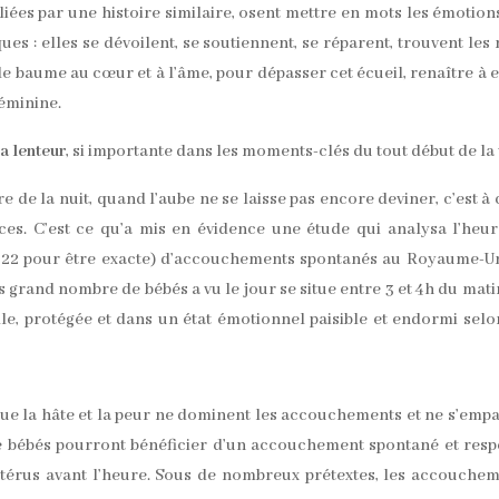
iées par une histoire similaire, osent mettre en mots les émotion
 : elles se dévoilent, se soutiennent, se réparent, trouvent les
le baume au cœur et à l’âme, pour dépasser cet écueil, renaître à e
éminine.
la lenteur
, si importante dans les moments-clés du tout début de la v
re de la nuit, quand l’aube ne se laisse pas encore deviner, c’est à 
nces. C’est ce qu’a mis en évidence une étude qui analysa l’heu
1222 pour être exacte) d’accouchements spontanés au Royaume-U
s grand nombre de bébés a vu le jour se situe entre 3 et 4h du mati
le, protégée et dans un état émotionnel paisible et endormi selo
que la hâte et la peur ne dominent les accouchements et ne s’emp
de bébés pourront bénéficier d’un accouchement spontané et resp
l’utérus avant l’heure. Sous de nombreux prétextes, les accouche