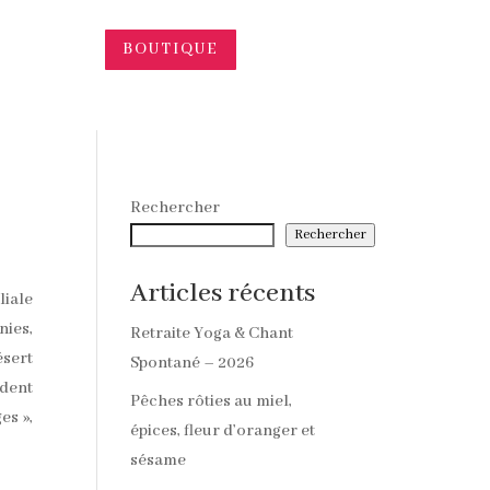
BOUTIQUE
Rechercher
Rechercher
Articles récents
liale
nies,
Retraite Yoga & Chant
ésert
Spontané – 2026
ndent
Pêches rôties au miel,
es »,
épices, fleur d’oranger et
sésame