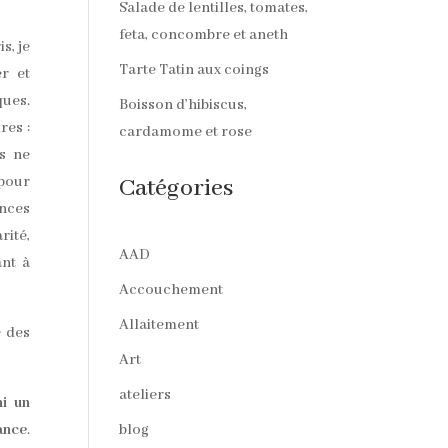
Salade de lentilles, tomates,
feta, concombre et aneth
s, je
Tarte Tatin aux coings
er et
ques.
Boisson d’hibiscus,
res :
cardamome et rose
s ne
 pour
Catégories
ances
rité,
AAD
ant à
Accouchement
Allaitement
e des
Art
ateliers
ni un
ance
.
blog