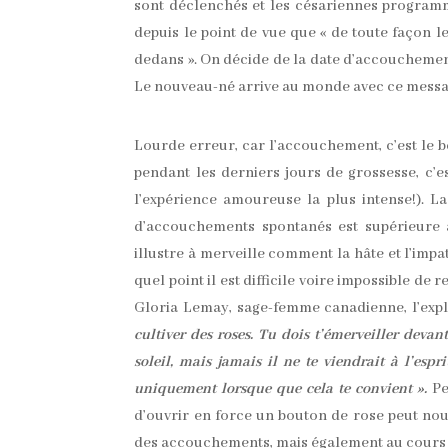
sont déclenchés et les césariennes program
depuis le point de vue que « de toute façon le 
dedans ». On décide de la date d’accoucheme
Le nouveau-né arrive au monde avec ce message d
Lourde erreur, car l’accouchement, c’est le bé
pendant les derniers jours de grossesse, c’
l’expérience amoureuse la plus intense!). 
d’accouchements spontanés est supérieure 
illustre à merveille comment la hâte et l’impa
quel point il est difficile voire impossible de
Gloria Lemay, sage-femme canadienne, l’expli
cultiver des roses. Tu dois t’émerveiller devan
soleil, mais jamais il ne te viendrait à l’espr
uniquement lorsque que cela te convient ».
Pe
d’ouvrir en force un bouton de rose peut nou
des accouchements, mais également au cours d