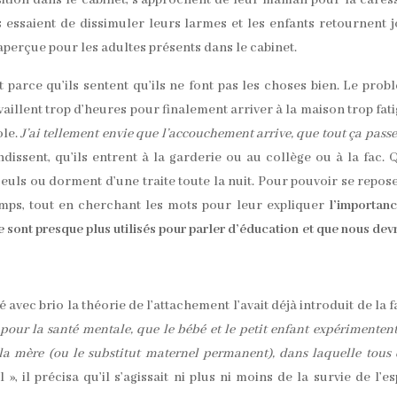
ition dans le cabinet, s’approchent de leur maman pour la cares
s essaient de dissimuler leurs larmes et les enfants retournent 
perçue pour les adultes présents dans le cabinet.
 parce qu’ils sentent qu’ils ne font pas les choses bien. Le prob
travaillent trop d’heures pour finalement arriver à la maison trop fat
ole.
J’ai tellement envie que l’accouchement arrive, que tout ça passe 
dissent, qu’ils entrent à la garderie ou au collège ou à la fac. Q
s seuls ou dorment d’une traite toute la nuit. Pour pouvoir se repos
 temps, tout en cherchant les mots pour leur expliquer
l’importan
 ne sont presque plus utilisés pour parler d’éducation et que nous dev
 avec brio la théorie de l’attachement l’avait déjà introduit de la 
pour la santé mentale, que le bébé et le petit enfant expérimenten
 la mère (ou le substitut maternel permanent), dans laquelle tous
 », il précisa qu’il s’agissait ni plus ni moins de la survie de l’e