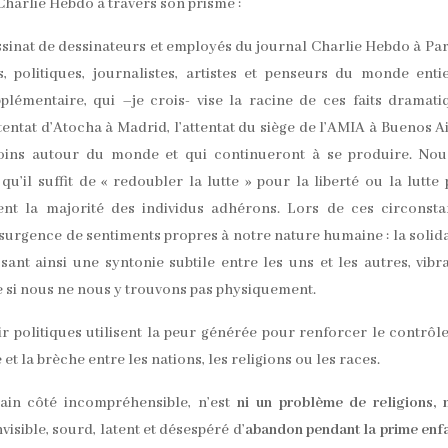
 Charlie Hebdo à travers son prisme :
ssinat de dessinateurs et employés du journal Charlie Hebdo à Pari
s, politiques, journalistes, artistes et penseurs du monde enti
plémentaire, qui –je crois- vise la racine de ces faits dramati
tentat d’Atocha à Madrid, l’attentat du siège de l’AMIA à Buenos Ai
moins autour du monde et qui continueront à se produire. Nou
’il suffit de « redoubler la lutte » pour la liberté ou la lutte
ent la majorité des individus adhérons. Lors de ces circonst
surgence de sentiments propres à notre nature humaine : la solida
sant ainsi une syntonie subtile entre les uns et les autres, vibr
e si nous ne nous y trouvons pas physiquement.
ir politiques utilisent la peur générée pour renforcer le contrôl
 et la brèche entre les nations, les religions ou les races.
tain côté incompréhensible, n’est
ni un problème de religions, 
nvisible, sourd, latent et désespéré d’
abandon pendant la prime enf