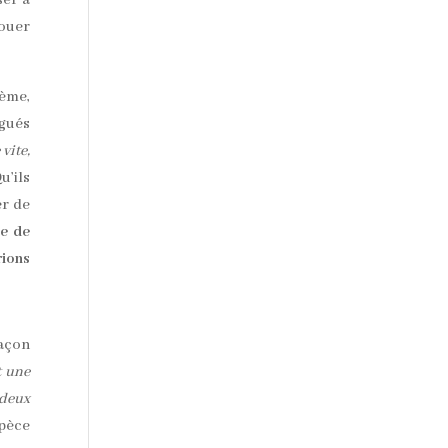
ser à
jouer
lème,
igués
vite,
u’ils
er de
ce de
rions
façon
t une
 deux
spèce