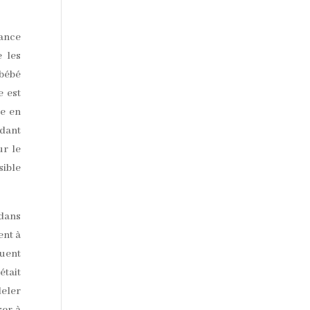
sance
e les
 bébé
e est
ce en
ndant
ur le
sible
 dans
ent à
quent
était
deler