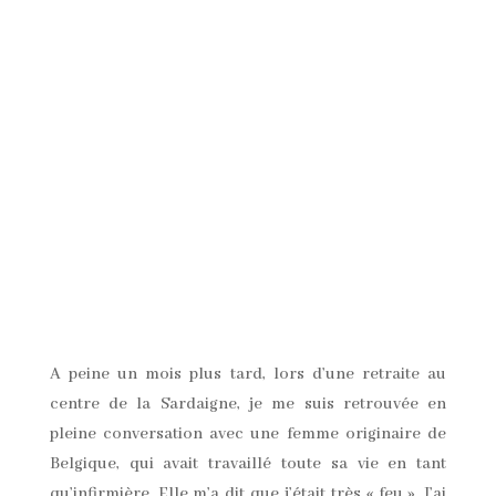
senti la déception pointer, car j’avais l’impression
d’avoir beaucoup travaillé mon Yin et mon ancrage à
la Terre. On a fini par parler de la
colère
. Une qualité
Yang
. Elle m’a fait voir qu’il n’y avait rien de mal à
avoir de la colère.
“On en a besoin. On a besoin de la comprendre et
d’utiliser sa force de façon adéquate, mais on en a
besoin. On en a besoin pour aimer. Parce que si
notre amour n’est que douceur, on ne pourra plus se
relever et aimer à nouveau. Ou passer les murs et les
défenses de l’autre pour permettre à l’amour
d’entrer.”
Constant mouvement de va-et-vient
entre le Yin et le
Yang. Et il devient évident, même si je ne sais pas
toujours bien comment le vivre, que
la vraie force
n’est ni douce ni dure, mais les deux à la fois
. Que