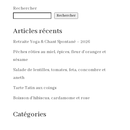
Accouchement
Allaitement
Art
ateliers
blog
Cordon ombilical
Cycle Féminin
Dépassement du terme
Devenir mère
Féminin
Films
Formation