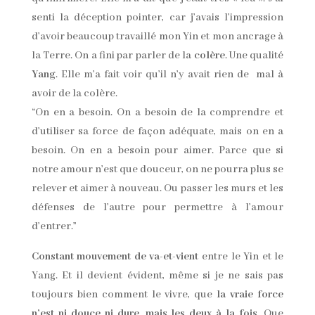
nous avons besoin de direction, concentration, but
et détermintation Yang et à la fois de l’acceptation,
de l’endurance et du lâcher prise Yin. Je suis
persuadée que nos corps contiennent plus
d’information que des milliers de livres, si nous
écoutons
, si nous regardons ce qu’ils nous disent en
mouvement
ou dans l’
immobilité
. Si nous
observons
comment cela affecte nos pensées et nos
sensations. »
Source
:
http://www.elephantjournal.com/2015/06/what-is-
yin-how-can-it-make-you-stronger/
Photo « Indian Temple » by Rosa Lia
Traduction : Brigitte Rietzler ~ Temesira