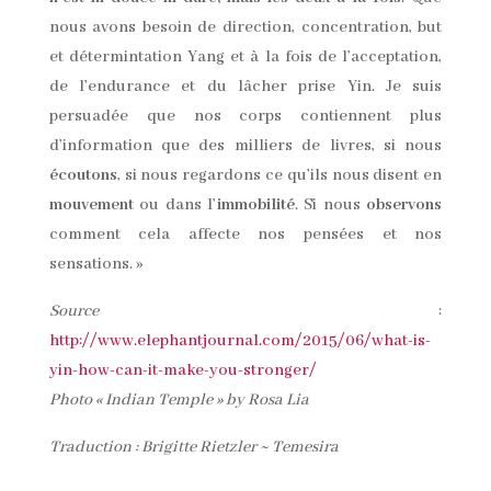
Rechercher
Rechercher
Articles récents
Retraite Yoga & Chant Spontané – 2026
Pêches rôties au miel, épices, fleur d’oranger et
sésame
Salade de lentilles, tomates, feta, concombre et
aneth
Tarte Tatin aux coings
Boisson d’hibiscus, cardamome et rose
Catégories
AAD