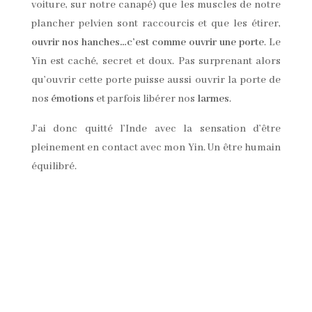
voiture, sur notre canapé) que les muscles de notre
plancher pelvien sont raccourcis et que les étirer,
ouvrir nos hanches…c’est comme ouvrir une porte
. Le
Yin est caché, secret et doux. Pas surprenant alors
qu’ouvrir cette porte puisse aussi ouvrir la porte de
nos
émotions
et parfois libérer nos
larmes
.
J’ai donc quitté l’Inde avec la sensation d’être
pleinement en contact avec mon Yin. Un être humain
équilibré.
A peine un mois plus tard, lors d’une retraite au
centre de la Sardaigne, je me suis retrouvée en
pleine conversation avec une femme originaire de
Belgique, qui avait travaillé toute sa vie en tant
qu’infirmière. Elle m’a dit que j’était très « feu ». J’ai