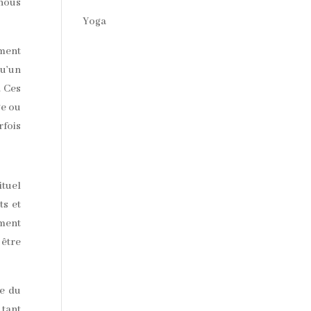
 nous
Yoga
ement
qu’un
. Ces
ge ou
rfois
ituel
ts et
ement
 être
le du
 tant