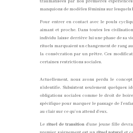
traumatisées par nos premières expériences
manquions de modèles féminins sur lesquels 
Pour entrer en contact avec le pouls cycliq
aimant et proche. Dans toutes les civilisati
individu laisse derrière lui une phase de sa 
rituels marquaient un changement de rang au
la consécration par un prêtre. Ces modifica
certaines restrictions sociales.
Actuellement, nous avons perdu le concep
n’identifie. Subsistent seulement quelques i
obligations sociales comme le droit de boir
spécifique pour marquer le passage de l’enfant 
au clair sur ce qu’on attend d’eux.
Le
rituel de transition
d’une jeune fille devr
premier saignement est un
rituel naturel
et c