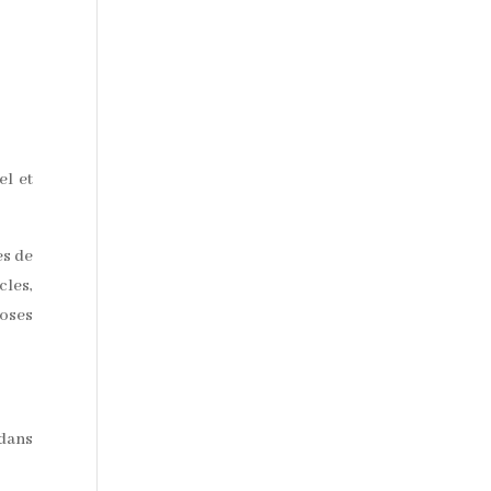
el et
es de
les,
roses
 dans