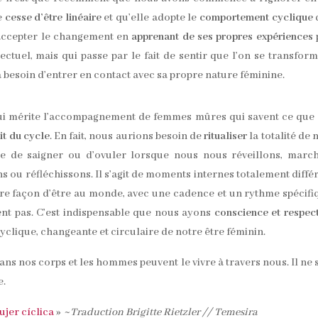
le
cesse d’être linéaire
et qu’elle adopte le
comportement cyclique
 accepter le changement en
apprenant de ses propres expériences
lectuel, mais qui passe par le fait de sentir que l’on se transfor
ura besoin d’entrer en contact avec sa propre nature féminine.
i mérite l’accompagnement de femmes mûres qui savent ce que 
it du cycle
. En fait, nous aurions besoin de
ritualiser
la totalité de 
se de saigner ou d’ovuler lorsque nous nous réveillons, marc
ns ou réfléchissons. Il s’agit de moments internes totalement diffé
tre façon d’être au monde, avec une cadence et un rythme spécifi
ent pas. C’est indispensable que nous ayons
conscience et respec
clique, changeante et circulaire de notre être féminin.
s nos corps et les hommes peuvent le vivre à travers nous. Il ne s
e.
ujer cíclica
» ~
Traduction Brigitte Rietzler // Temesira