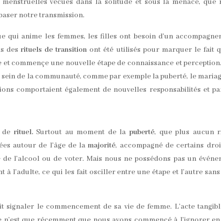
 menstruelles vécues dans la solitude et sous la menace, que
baser notre transmission.
ue qui anime les femmes, les filles ont besoin d’un accompagn
ons des
rituels de transition
ont été utilisés pour marquer le fait 
vie et commençe une nouvelle étape de connaissance et perception
 sein de la communauté, comme par exemple la puberté, le maria
tions comportaient également de nouvelles responsabilités et pa
t de
rituel.
Surtout au moment de la
puberté
, que plus aucun r
dées autour de l’âge de la
majorité
, accompagné de certains droi
e de l’alcool ou de voter. Mais nous ne possédons pas un évén
à l’adulte, ce qui les fait osciller entre une étape et l’autre sans
ait signaler le commencement de sa vie de femme. L’acte tangib
e n’est que récemment que nous avons commencé à l’ignorer en