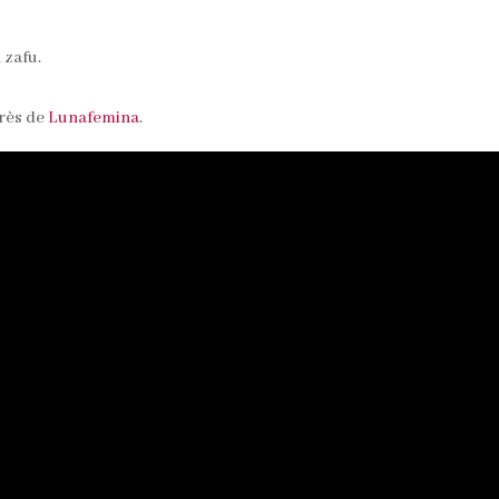
 zafu.
près de
Lunafemina
.