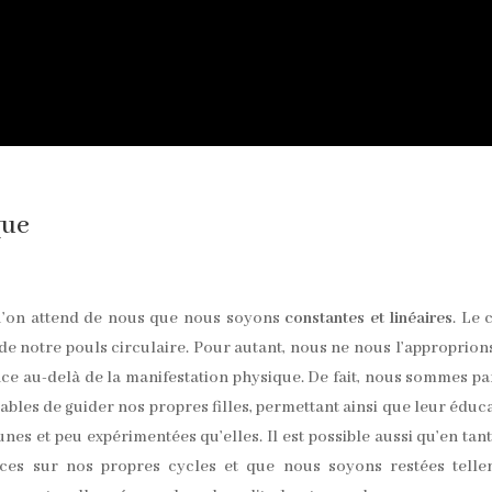
que
qu’on attend de nous que nous soyons
constantes et linéaires
. Le 
e notre pouls circulaire. Pour autant, nous ne nous l’approprion
ce au-delà de la manifestation physique. De fait, nous sommes pa
bles de guider nos propres filles, permettant ainsi que leur éduc
nes et peu expérimentées qu’elles. Il est possible aussi qu’en tan
ces sur nos propres cycles et que nous soyons restées telle