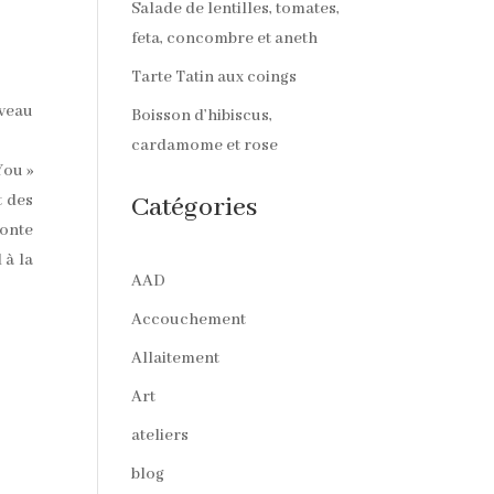
Salade de lentilles, tomates,
feta, concombre et aneth
Tarte Tatin aux coings
uveau
Boisson d’hibiscus,
cardamome et rose
You »
t des
Catégories
onte
 à la
AAD
Accouchement
Allaitement
Art
ateliers
blog