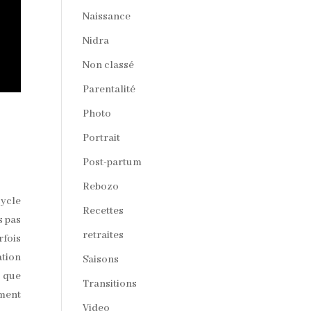
Naissance
Nidra
Non classé
Parentalité
Photo
Portrait
Post-partum
Rebozo
cycle
Recettes
s pas
retraites
rfois
ation
Saisons
t que
Transitions
ment
Video