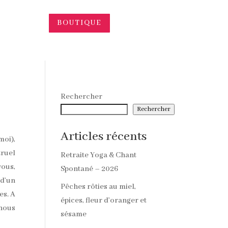
BOUTIQUE
Rechercher
Rechercher
Articles récents
moi),
truel
Retraite Yoga & Chant
vous,
Spontané – 2026
 d’un
Pêches rôties au miel,
es. A
épices, fleur d’oranger et
 nous
sésame