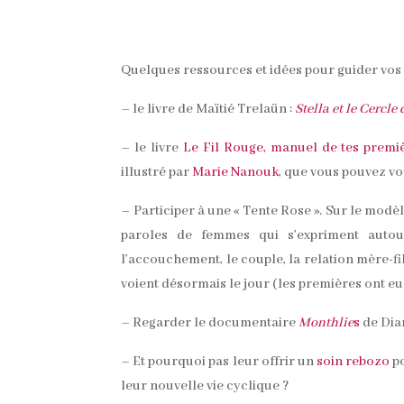
Quelques ressources et idées pour guider vos 
– le livre de Maïtié Trelaün :
Stella et le Cercl
– le livre
Le Fil Rouge, manuel de tes premi
illustré par
Marie Nanouk
, que vous pouvez vo
– Participer à une « Tente Rose ». Sur le modè
paroles de femmes qui s’expriment autour
l’accouchement, le couple, la relation mère-fil
voient désormais le jour (les premières ont eu
– Regarder le documentaire
Monthlie
s
de Dia
– Et pourquoi pas leur offrir un
soin rebozo
po
leur nouvelle vie cyclique ?