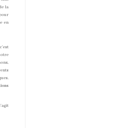
de la
pour
me en
c’est
notre
hons,
rents
ques.
tions
’agit