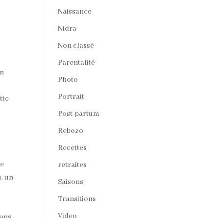
Naissance
Nidra
Non classé
Parentalité
en
Photo
Portrait
tte
Post-partum
Rebozo
Recettes
re
retraites
u, un
Saisons
Transitions
Video
dans