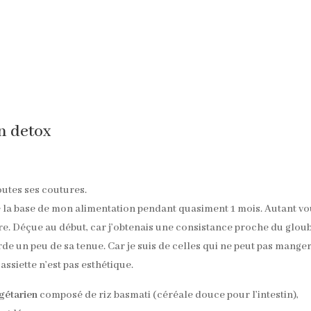
en detox
outes ses coutures.
té la base de mon alimentation pendant quasiment 1 mois. Autant v
ère. Déçue au début, car j’obtenais une consistance proche du gloub
arde un peu de sa tenue. Car je suis de celles qui ne peut pas mange
assiette n’est pas esthétique.
égétarien
composé de riz basmati (céréale douce pour l’intestin),