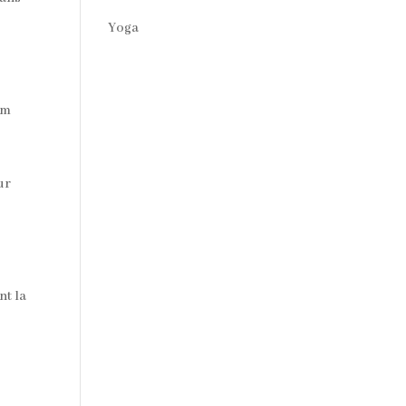
Yoga
um
ur
nt la