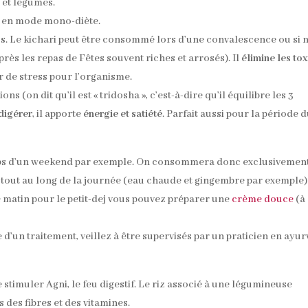
 et légumes.
, en mode mono-diète.
os
. Le kichari peut être consommé lors d’une convalescence ou si 
ès les repas de Fêtes souvent riches et arrosés). Il
élimine les to
r de stress pour l’organisme.
ons (on dit qu’il est « tridosha », c’est-à-dire qu’il équilibre les 3
 digérer
, il apporte
énergie et satiété
. Parfait aussi pour la période 
mps d’un weekend par exemple. On consommera donc exclusivemen
 tout au long de la journée (eau chaude et gingembre par exemple)
e matin pour le petit-dej vous pouvez préparer une
crème douce
(à
re d’un traitement, veillez à être supervisés par un praticien en ayu
stimuler Agni, le feu digestif. Le riz associé à une légumineuse
 des fibres et des vitamines.