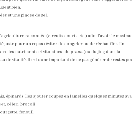
fusent bien.
ées et une pincée de sel.
 l’agriculture raisonnée (circuits courts etc.) afin d’avoir le maxim
té juste pour un repas : évitez de congeler ou de réchauffer. En
utre les nutriments et vitamines- du prana (ou du jing dans la
eau de vitalité. Il est donc important de ne pas générer de restes po
ais, épinards (les ajouter coupés en lamelles quelques minutes ava
et, céleri, brocoli
courgette, fenouil