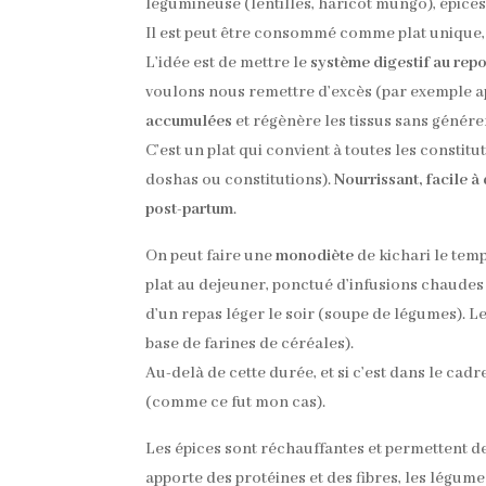
légumineuse (lentilles, haricot mungo), épices
Il est peut être consommé comme plat unique
L’idée est de mettre le
système digestif au rep
voulons nous remettre d’excès (par exemple apr
accumulées
et régènère les tissus sans génére
C’est un plat qui convient à toutes les constituti
doshas ou constitutions).
Nourrissant, facile à
post-partum
.
On peut faire une
monodiète
de kichari le te
plat au dejeuner, ponctué d’infusions chaudes
d’un repas léger le soir (soupe de légumes). L
base de farines de céréales).
Au-delà de cette durée, et si c’est dans le cad
(comme ce fut mon cas).
Les épices sont réchauffantes et permettent de 
apporte des protéines et des fibres, les légumes