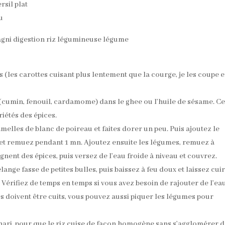
rsil plat
u
s (les carottes cuisant plus lentement que la courge, je les coupe 
 (cumin, fenouil, cardamome) dans le ghee ou l’huile de sésame. Ce
riétés des épices.
elles de blanc de poireau et faites dorer un peu. Puis ajoutez le
es et remuez pendant 1 mn. Ajoutez ensuite les légumes, remuez à
nent des épices, puis versez de l’eau froide à niveau et couvrez.
ange fasse de petites bulles, puis baissez à feu doux et laissez cui
. Vérifiez de temps en temps si vous avez besoin de rajouter de l’ea
les doivent être cuits, vous pouvez aussi piquer les légumes pour
hari, pour que le riz cuise de façon homogène sans s’agglomérer 