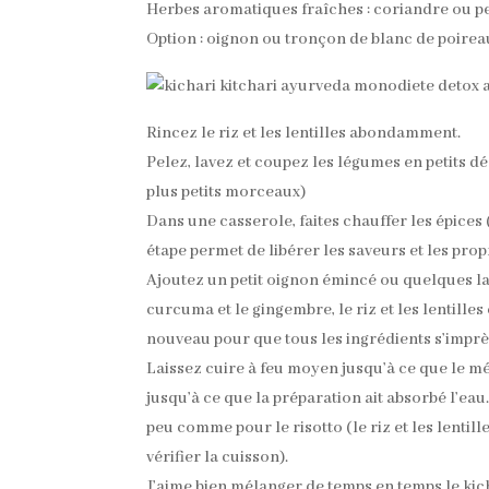
Herbes aromatiques fraîches : coriandre ou pe
Option : oignon ou tronçon de blanc de poirea
Rincez le riz et les lentilles abondamment.
Pelez, lavez et coupez les légumes en petits dé
plus petits morceaux)
Dans une casserole, faites chauffer les épices
étape permet de libérer les saveurs et les prop
Ajoutez un petit oignon émincé ou quelques lam
curcuma et le gingembre, le riz et les lentill
nouveau pour que tous les ingrédients s’imprèg
Laissez cuire à feu moyen jusqu’à ce que le mél
jusqu’à ce que la préparation ait absorbé l’eau
peu comme pour le risotto (le riz et les lentil
vérifier la cuisson).
J’aime bien mélanger de temps en temps le kic