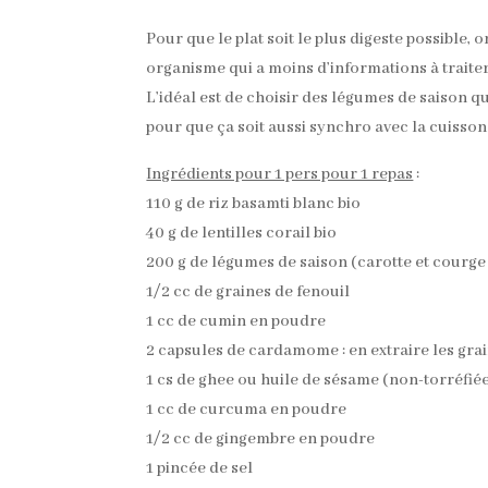
Pour que le plat soit le plus digeste possible,
organisme qui a moins d’informations à traiter
L’idéal est de choisir des légumes de saison q
pour que ça soit aussi synchro avec la cuisso
Ingrédients pour 1 pers pour 1 repas
:
110 g de riz basamti blanc bio
40 g de lentilles corail bio
200 g de légumes de saison (carotte et courge
1/2 cc de graines de fenouil
1 cc de cumin en poudre
2 capsules de cardamome : en extraire les grai
1 cs de ghee ou huile de sésame (non-torréfié
1 cc de curcuma en poudre
1/2 cc de gingembre en poudre
1 pincée de sel