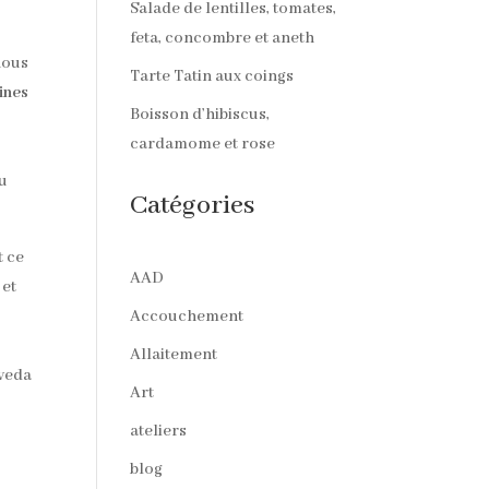
Salade de lentilles, tomates,
feta, concombre et aneth
nous
Tarte Tatin aux coings
xines
Boisson d’hibiscus,
cardamome et rose
du
Catégories
t ce
AAD
 et
Accouchement
Allaitement
rveda
Art
ateliers
blog