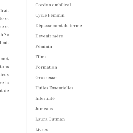
Cordon ombilical
frait
Cycle Féminin
te et
Dépassement du terme
se et
h ? »
Devenir mère
l mit
Féminin
Films
 moi,
tons
Formation
cieux
Grossesse
re la
Huiles Essentielles
at de
Infertilité
Jumeaux
Laura Gutman
Livres