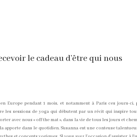
cevoir le cadeau d’être qui nous
en Europe pendant 1 mois, et notamment à Paris ces jours-ci,
re les sessions de yoga qui débutent par un récit qui inspire tou
rter avec nous « off the mat », dans la vie de tous les jours et che
la apporte dans le quotidien. Susanna est une conteuse talentueu
ythes et concepts yogiques. Si vous avez l’occasion d’assister à l’