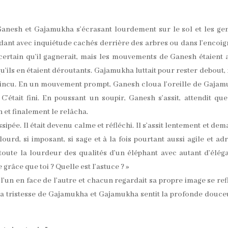
 Ganesh et Gajamukha s’écrasant lourdement sur le sol et les ge
rdant avec inquiétude cachés derrière des arbres ou dans l’encoi
certain qu’il gagnerait, mais les mouvements de Ganesh étaient 
u’ils en étaient déroutants. Gajamukha luttait pour rester debout,
 vaincu. En un mouvement prompt, Ganesh cloua l’oreille de Gaja
C’était fini. En poussant un soupir, Ganesh s’assit, attendit qu
 et finalement le relâcha.
ssipée. Il était devenu calme et réfléchi. Il s’assit lentement et de
ourd, si imposant, si sage et à la fois pourtant aussi agile et adr
ute la lourdeur des qualités d’un éléphant avec autant d’élég
râce que toi ? Quelle est l’astuce ? »
 l’un en face de l’autre et chacun regardait sa propre image se ref
e la tristesse de Gajamukha et Gajamukha sentit la profonde douce