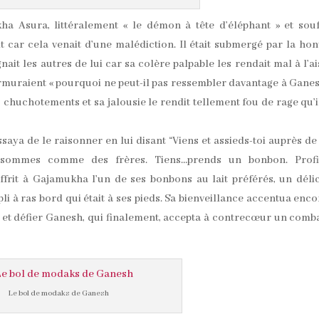
kha Asura, littéralement « le démon à tête d’éléphant » et souf
 car cela venait d’une malédiction. Il était submergé par la hon
nait les autres de lui car sa colère palpable les rendait mal à l’ai
murmuraient « pourquoi ne peut-il pas ressembler davantage à Ganes
s chuchotements et sa jalousie le rendit tellement fou de rage qu’i
saya de le raisonner en lui disant “Viens et assieds-toi auprès de
sommes comme des frères. Tiens…prends un bonbon. Profi
ffrit à Gajamukha l’un de ses bonbons au lait préférés, un déli
li à ras bord qui était à ses pieds. Sa bienveillance accentua enco
et défier Ganesh, qui finalement, accepta à contrecœur un comb
Le bol de modaks de Ganesh