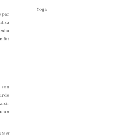
Yoga
é par
alisa
nesha
n fut
n son
ourde
aisir
acun
ts et