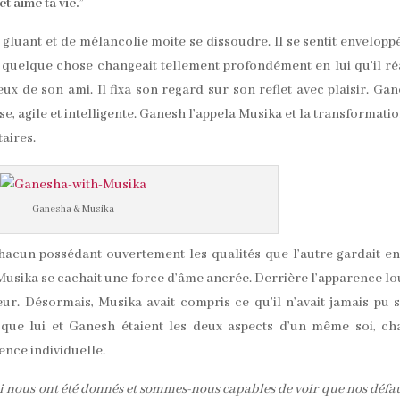
et aime ta vie.”
luant et de mélancolie moite se dissoudre. Il se sentit envelopp
 quelque chose changeait tellement profondément en lui qu’il ré
eux de son ami. Il fixa son regard sur son reflet avec plaisir. Ga
se, agile et intelligente. Ganesh l’appela Musika et la transformatio
aires.
Ganesha & Musika
hacun possédant ouvertement les qualités que l’autre gardait e
Musika se cachait une force d’âme ancrée. Derrière l’apparence l
r. Désormais, Musika avait compris ce qu’il n’avait jamais pu s
que lui et Ganesh étaient les deux aspects d’un même soi, ch
ence individuelle.
 nous ont été donnés et sommes-nous capables de voir que nos défau