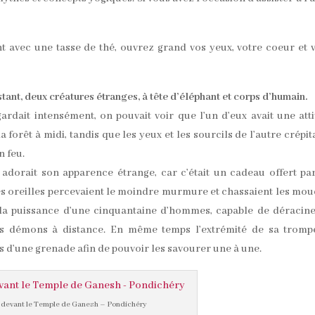
t avec une tasse de thé, ouvrez grand vos yeux, votre coeur et 
stant, deux créatures étranges, à tête d’éléphant et corps d’humain.
egardait intensément, on pouvait voir que l’un d’eux avait une att
a forêt à midi, tandis que les yeux et les sourcils de l’autre crépit
n feu.
t adorait son apparence étrange, car c’était un cadeau offert pa
mes oreilles percevaient le moindre murmure et chassaient les mo
 la puissance d’une cinquantaine d’hommes, capable de déracin
les démons à distance. En même temps l’extrémité de sa tromp
es d’une grenade afin de pouvoir les savourer une à une.
 devant le Temple de Ganesh – Pondichéry