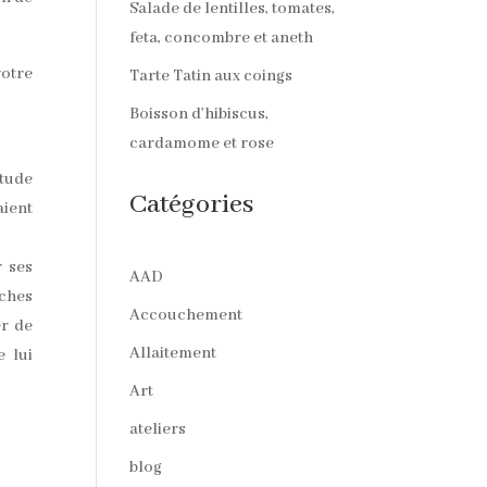
Salade de lentilles, tomates,
feta, concombre et aneth
votre
Tarte Tatin aux coings
Boisson d’hibiscus,
cardamome et rose
itude
Catégories
aient
r ses
AAD
uches
Accouchement
er de
Allaitement
e lui
Art
ateliers
blog