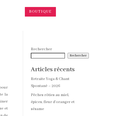
BOUTIQUE
Rechercher
Rechercher
Articles récents
Retraite Yoga & Chant
Spontané – 2026
 pour
te la
Pêches rôties au miel,
miner
épices, fleur d’oranger et
se et
sésame
un de