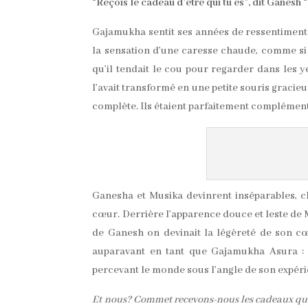
“Reçois le cadeau d’être qui tu es”, dit Ganesh “
Gajamukha sentit ses années de ressentiment g
la sensation d’une caresse chaude, comme si
qu’il tendait le cou pour regarder dans les y
l’avait transformé en une petite souris gracieu
complète. Ils étaient parfaitement complément
Ganesha et Musika devinrent inséparables, c
cœur. Derrière l’apparence douce et leste de 
de Ganesh on devinait la légèreté de son cœu
auparavant en tant que Gajamukha Asura : 
percevant le monde sous l’angle de son expéri
Et nous? Commet recevons-nous les cadeaux qui