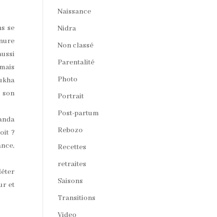
Naissance
ns se
Nidra
gnure
Non classé
aussi
Parentalité
 mais
Photo
mukha
e son
Portrait
Post-partum
manda
Rebozo
oit ?
ance,
Recettes
retraites
léter
Saisons
ur et
Transitions
Video