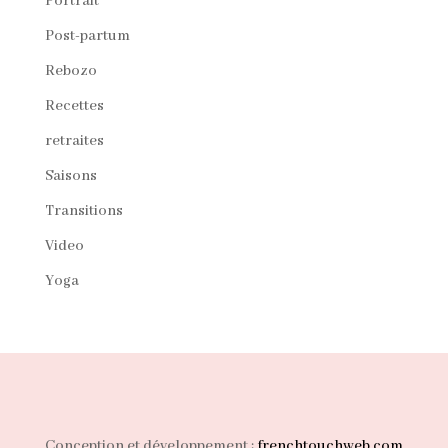
Portrait
Post-partum
Rebozo
Recettes
retraites
Saisons
Transitions
Video
Yoga
Conception et développement :
frenchtouchweb.com