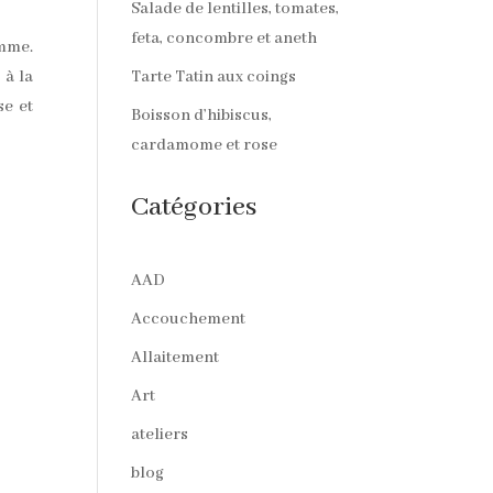
Salade de lentilles, tomates,
feta, concombre et aneth
omme.
 à la
Tarte Tatin aux coings
se et
Boisson d’hibiscus,
cardamome et rose
Catégories
AAD
Accouchement
Allaitement
Art
ateliers
blog