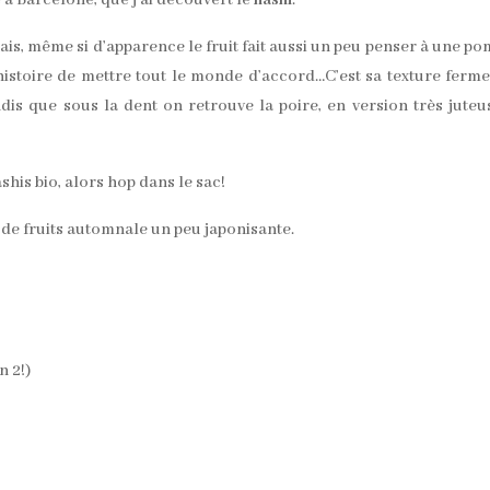
 à Barcelone, que j’ai découvert le
nashi
.
ponais, même si d’apparence le fruit fait aussi un peu penser à une p
histoire de mettre tout le monde d’accord…C’est sa texture ferme
is que sous la dent on retrouve la poire, en version très juteu
shis bio, alors hop dans le sac!
de de fruits automnale un peu japonisante.
n 2!)