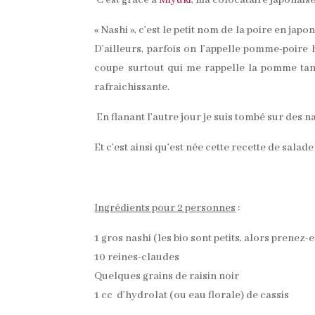
C’est grâce à
Miyuki
, ma colocataire japonaise
« Nashi », c’est le petit nom de la poire en ja
D’ailleurs, parfois on l’appelle pomme-poire 
coupe surtout qui me rappelle la pomme tand
rafraichissante.
En flanant l’autre jour je suis tombé sur des na
Et c’est ainsi qu’est née cette recette de sala
Ingrédients pour 2 personnes
:
1 gros nashi (les bio sont petits, alors prenez-e
10 reines-claudes
Quelques grains de raisin noir
1 cc d’hydrolat (ou eau florale) de cassis