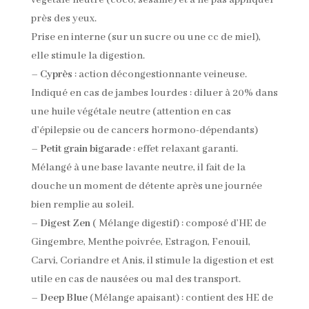
végétale neutre (coco, sésame) et à ne pas appliquer
près des yeux.
Prise en interne (sur un sucre ou une cc de miel),
elle stimule la digestion.
–
Cyprès
: action décongestionnante veineuse.
Indiqué en cas de jambes lourdes : diluer à 20% dans
une huile végétale neutre (attention en cas
d’épilepsie ou de cancers hormono-dépendants)
–
Petit grain bigarade
: effet relaxant garanti.
Mélangé à une base lavante neutre, il fait de la
douche un moment de détente après une journée
bien remplie au soleil.
–
Digest Zen
( Mélange digestif) : composé d’HE de
Gingembre, Menthe poivrée, Estragon, Fenouil,
Carvi, Coriandre et Anis, il stimule la digestion et est
utile en cas de nausées ou mal des transport.
–
Deep Blue
(Mélange apaisant) : contient des HE de