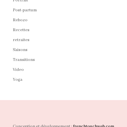
Portrait
Post-partum
Rebozo
Recettes
retraites
Saisons
Transitions
Video
Yoga
Conception et développement :
frenchtouchweb.com