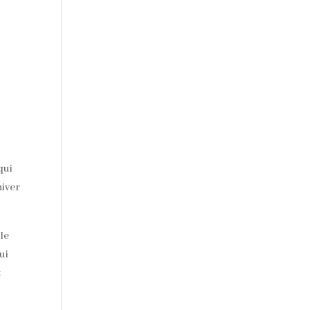
qui
hiver
le
ui
t