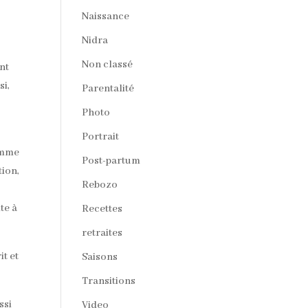
Naissance
Nidra
Non classé
nt
si,
Parentalité
Photo
Portrait
comme
Post-partum
tion,
Rebozo
te à
Recettes
retraites
it et
Saisons
Transitions
ssi
Video