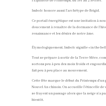
l’Equinoxe de Printemps, du 1er au 2 février.
Imbolc honore aussi l’archétype de Brigid.
Ce portail énergétique est une invitation à n
doucement à renaître de la dormance de l’hiver
renaissance et les désirs de notre âme.
Étymologiquement, Imbolc signifie « in the belly
Tout se prépare à sortir de la Terre-Mère, com
sortons peu à peu des mois froids et engourdis
fait peu à peu place au mouvement.
Cette fête marque le début du Printemps d’un p
Nouvel An chinois. On accueille l’étincelle d
se frayent un passage alors que la neige n’a p
bientôt.