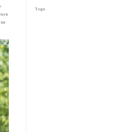
e
Yoga
eurs
uns