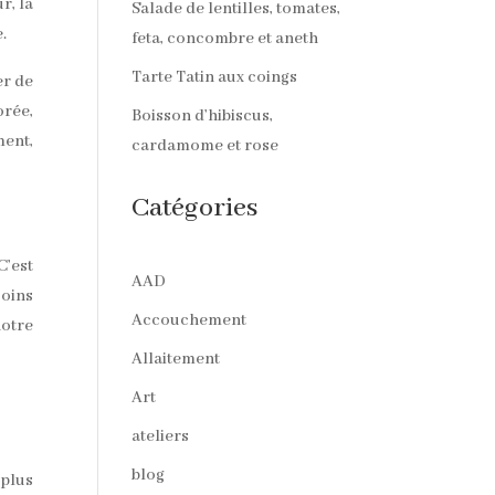
r, la
Salade de lentilles, tomates,
.
feta, concombre et aneth
Tarte Tatin aux coings
er de
orée,
Boisson d’hibiscus,
ment,
cardamome et rose
Catégories
C’est
AAD
soins
Accouchement
notre
Allaitement
Art
ateliers
blog
 plus