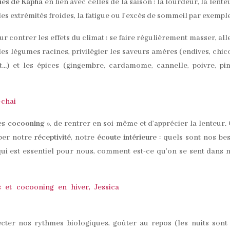
ques de Kapha
en lien avec celles de la saison : la lourdeur, la lenteu
es extrémités froides, la fatigue ou l’excès de sommeil par exemple
r contrer les effets du climat : se faire régulièrement masser, all
légumes racines, privilégier les saveurs amères (endives, chic
it…) et les épices (gingembre, cardamome, cannelle, poivre, pi
!
es-
cocooning
», de rentrer en soi-même et d’apprécier la lenteur. 
per notre
réceptivité
, notre
écoute intérieure
: quels sont nos be
qui est essentiel pour nous, comment est-ce qu’on se sent dans 
pecter nos rythmes biologiques, goûter au repos (les nuits sont