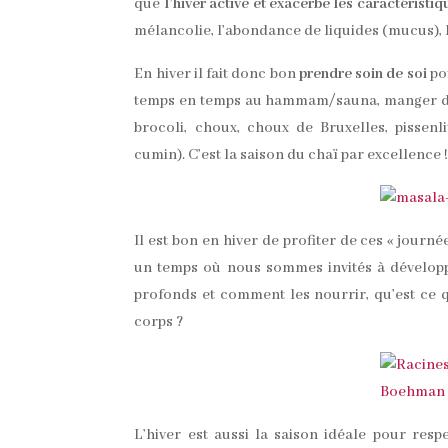
que
l’hiver active et exacerbe les caractéristi
mélancolie, l’abondance de liquides (mucus), l
En hiver il fait donc bon
prendre soin de soi
pou
temps en temps au hammam/sauna, manger des 
brocoli, choux, choux de Bruxelles, pissenl
cumin). C’est la saison du chaï par excellence 
Il est bon en hiver de profiter de ces « journé
un temps où nous sommes invités à dévelop
profonds et comment les nourrir, qu’est ce 
corps ?
L’hiver est aussi la saison idéale pour res