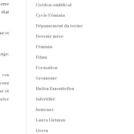
terre
Cordon ombilical
 état
Cycle Féminin
Dépassement du terme
se
et
Devenir mère
Féminin
ange,
Films
Formation
 ces
Grossesse
 vous
Huiles Essentielles
me et
muler
Infertilité
Jumeaux
Laura Gutman
Livres