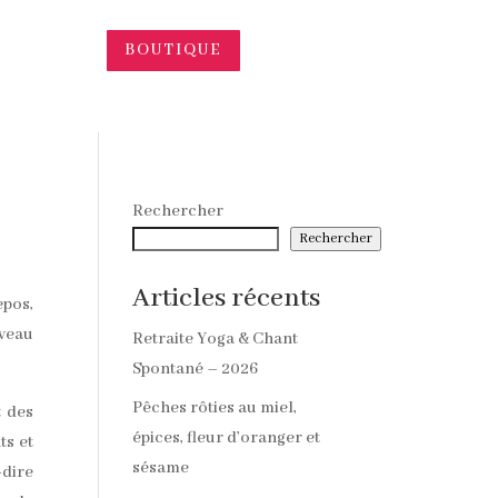
BOUTIQUE
Rechercher
Rechercher
Articles récents
epos,
uveau
Retraite Yoga & Chant
Spontané – 2026
Pêches rôties au miel,
t des
épices, fleur d’oranger et
ts et
sésame
-dire