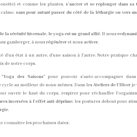
 couette) et comme les plantes,
s’ancrer et se replonger dans sa 
au calme,
sans pour autant passer du côté de la léthargie ou vers un
de la sérénité hivernale, le yoga est un grand allié
. Il nous
redynami
 sans gamberger, à nous
régénérer
et nous
activer
.
té d’un état à un autre, d’une saison à l’autre. Notre pratique ch
is de notre corps.
s “Yoga des Saisons”
pour pouvoir s’auto-accompagner dans
cycle au meilleur de nous-mêmes. Dans les
Ateliers de l’Hiver
je
our ouvrir le haut du corps, respirer pour réchauffer l’organis
res inversées à l’effet anti-déprime
, les postures debout pour sti
rgie
.
our connaître les prochaines dates.