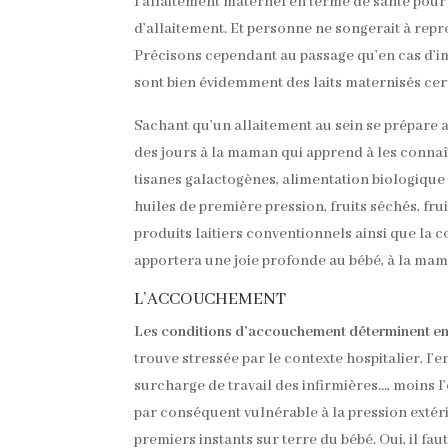
l’allaitement maternel en terme de santé pour 
d’allaitement. Et personne ne songerait à repr
Précisons cependant au passage qu’en cas d’imp
sont bien évidemment des laits maternisés certi
Sachant qu’un allaitement au sein se prépare av
des jours à la maman qui apprend à les connaîtr
tisanes galactogènes, alimentation biologique
huiles de première pression, fruits séchés, fru
produits laitiers conventionnels ainsi que la 
apportera une joie profonde au bébé, à la ma
L’ACCOUCHEMENT
Les conditions d’accouchement déterminent en 
trouve stressée par le contexte hospitalier, l’
surcharge de travail des infirmières…, moins l’é
par conséquent vulnérable à la pression extérie
premiers instants sur terre du bébé. Oui, il fau