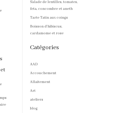
Salade de lentilles, tomates,
feta, concombre et aneth
de
Tarte Tatin aux coings
Boisson d’hibiscus,
cardamome et rose
Catégories
as
AAD
 et
Accouchement
Allaitement
ne
Art
emps
ateliers
aire
blog