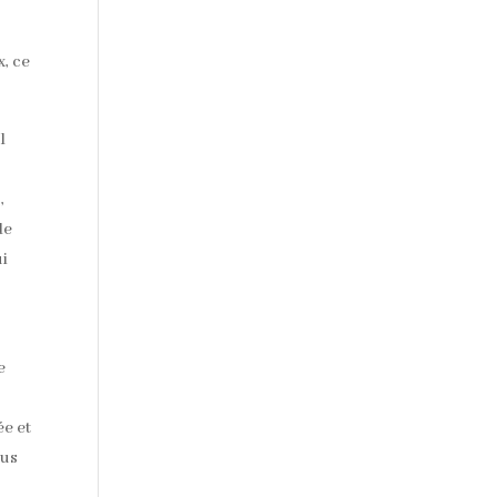
x, ce
l
,
de
ui
e
ée et
ous