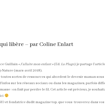
qui libère – par Coline Enlart
nce Guillain
« J’allaite mon enfant »
(Ed.
La Plage)
, je partage l’articl
op Nature (mars-avril 2018).
rter toutes sortes de ressources qui abordent le devenir maman sous
’infos sur les réseaux sociaux ou dans les magazines, parfois diffi
masse : on finit par perdre le fil. Cet article est précieux, je souhait
ici
 BIO et fondatrice dudit magazine top, que vous trouverez dans vos