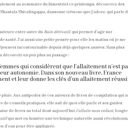
galement au sommaire du bimestriel ce printemps, découvrez des
e Shantala Shivalingappa, danseuse virtuose que j’adore, qui parle 
l’auteure entre autre du
Bain dérivatif
, qui permet d’agir sur
santé. J’ai aussi une petite pensée pour elle les matins où je me
-déjeuners incontournable depuis déjà quelques années. Sans plus
 la découvrir un peu plus au passage :
femmes qui considèrent que l’allaitement n’est p
 leur autonomie. Dans son nouveau livre, France
ent et leur donne les clés d’un allaitement réussi
 pluie. Aux antipodes de ces auteurs de livres de compilation qui 
de conseils pratiques, elle sait de quoi elle parle et ses guides
aine de livres au total dont aujourd’hui
J’allaite mon enfant
, longt
atif
qui met en lumière une technique naturelle aussi révolutionn
u d’eau pour être appliquée.