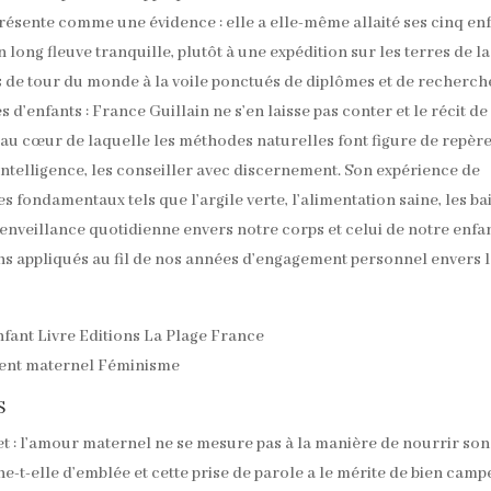
présente comme une évidence : elle a elle-même allaité ses cinq en
 long fleuve tranquille, plutôt à une expédition sur les terres de la
ns de tour du monde à la voile ponctués de diplômes et de recherch
’enfants : France Guillain ne s’en laisse pas conter et le récit de
 au cœur de laquelle les méthodes naturelles font figure de repère
ec intelligence, les conseiller avec discernement. Son expérience de
s fondamentaux tels que l’argile verte, l’alimentation saine, les ba
bienveillance quotidienne envers notre corps et celui de notre enfa
s appliqués au fil de nos années d’engagement personnel envers 
S
et : l’amour maternel ne se mesure pas à la manière de nourrir son
e-t-elle d’emblée et cette prise de parole a le mérite de bien camp