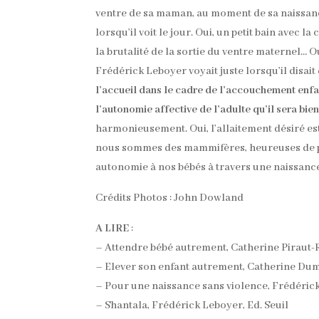
ventre de sa maman, au moment de sa naissance.
lorsqu’il voit le jour. Oui, un petit bain avec
la brutalité de la sortie du ventre maternel… O
Frédérick Leboyer voyait juste lorsqu’il disai
l’accueil dans le cadre de l’accouchement enfan
l’autonomie affective de l’adulte qu’il sera bie
harmonieusement. Oui, l’allaitement désiré es
nous sommes des mammifères, heureuses de pre
autonomie à nos bébés à travers une naissance 
Crédits Photos : John Dowland
A LIRE
:
– Attendre bébé autrement, Catherine Piraut
– Elever son enfant autrement, Catherine Du
– Pour une naissance sans violence, Frédérick 
– Shantala, Frédérick Leboyer, Ed. Seuil