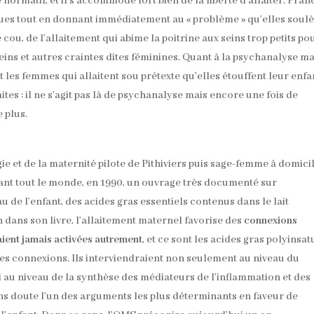
 normatif, et il s’accommode fort bien de la liberté d’allaiter. Fran
nues tout en donnant immédiatement au « problème » qu’elles soul
 cou, de l’allaitement qui abime la poitrine aux seins trop petits po
seins et autres craintes dites féminines. Quant à la psychanalyse ma
les femmes qui allaitent sou prétexte qu’elles étouffent leur enfa
ites : il ne s’agit pas là de psychanalyse mais encore une fois de
 plus.
ie et de la maternité pilote de Pithiviers puis sage-femme à domici
vant tout le monde, en 1990, un ouvrage très documenté sur
de l’enfant, des acides gras essentiels contenus dans le lait
 dans son livre, l’allaitement maternel favorise des
connexions
aient jamais activées autrement
, et ce sont les acides gras polyinsa
ces connexions. Ils interviendraient non seulement au niveau du
i au niveau de la synthèse des médiateurs de l’inflammation et des
ans doute l’un des arguments les plus déterminants en faveur de