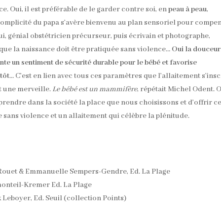
 Oui, il est préférable de le garder contre soi, en
peau à peau
,
 la complicité du papa s’avère bienvenu au plan sensoriel pour compe
ui, génial obstétricien précurseur, puis écrivain et photographe,
t que la naissance doit être pratiquée sans violence…
Oui la douceur
te un sentiment de sécurité durable pour le bébé et favorise
ntôt
… C’est en lien avec tous ces paramètres que l’allaitement s’insc
t une merveille.
Le bébé est un mammifère
, répétait Michel Odent. O
ndre dans la société la place que nous choisissons et d’offrir ce
sans violence et un allaitement qui célèbre la plénitude.
-Rouet & Emmanuelle Sempers-Gendre, Ed. La Plage
monteil-Kremer Ed. La Plage
Leboyer, Ed. Seuil (collection Points)