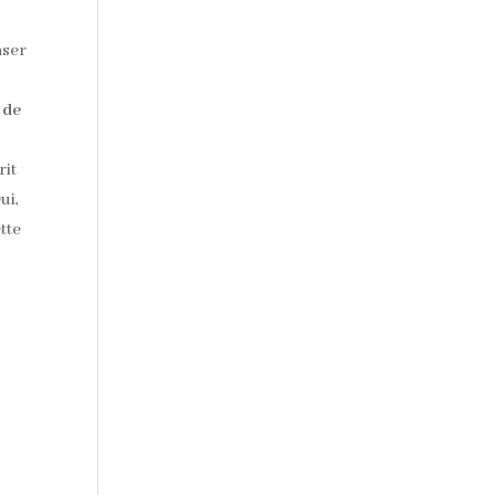
nser
 de
rit
ui,
tte