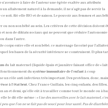
 s’aventure à faire de l’auteur une égérie exaltée aux attributs
s un allaitement naturel à la demande, il ne s’agit pas de servir la
 soit, fût-elle BIO et de saison. Le pouvoir aux femmes et aux béb
ter ou non son bébé au sein. Les critères de cette décision doivent ê
s et non de diktats sociaux qui ne peuvent que réduire l’autonomie
ou dans l’autre.
de corps entre elle et son bébé, ce maternage favorisé par l’allait
equel les bases de la sécurité intérieure se construisent. Et plus tar
rum
du lait maternel (liquide épais et jaunâtre faisant office de « lai
n fonctionnement du
système immunitaire de l’enfant
à coup
 un rôle anti-infectieux très important. Des protéines, donc, mai
résor à l’état brut
. Chez France Guillain, les cinq enfants, des filles,
t un an et demi, qu’elle eût à travailler comme tout le monde ou à b
lle le dit elle-même :
« Une des merveilles avec le lait maternel, c’es
peu que l’on ne se fait pas de souci pour leur santé. Pas de diarrhées