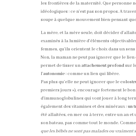
les frontières de la maternité. Que personne ne
idéologiques : ce n’est pas son propos. A
traver
soupe à quelque mouvement bien-pensant que ce
La mère, et la mère seule, doit décider d’allai
examinés à la lumière d’éléments objectivable
femmes, qu’ils orientent le choix dans un sens 
Non, la maman ne peut pas ignorer que le lien 
permet de tisser un
attachement profond
sur l
l’
autonomie
: comme un lien qui libère.
Pas plus qu’elle ne peut ignorer que le
colost
premiers jours »), encourage fortement le bo
d’immunoglobulines qui vont jouer à long terme
également des vitamines et des minéraux :
un t
été allaitées, en mer ou à terre, entre un an e
son bateau, pas comme tout le monde. Comme e
que les bébés ne sont pas malades ou vraiment si 