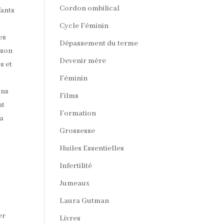
Cordon ombilical
fants
Cycle Féminin
es
Dépassement du terme
 son
Devenir mère
s et
Féminin
ins
Films
nt
Formation
la
Grossesse
Huiles Essentielles
Infertilité
Jumeaux
Laura Gutman
er
Livres