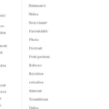
Naissance
Nidra
és !
Non classé
tre
Parentalité
 des
Photo
ement
Portrait
d,
Post-partum
Rebozo
t des
Recettes
s
retraites
 ont
Saisons
arrer
t
Transitions
,
Video