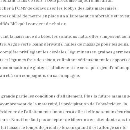
l’enfant. Dans ce sens, l’OMS préconise aujourd’hui un an
ocher à l’OMS de défavoriser les lobbys des laits maternisés !
ossibilité de mettre en place un allaitement confortable et joyeu
fiés BIO qu’il convient de choisir.
ant la naissance du bébé, les solutions naturelles s’imposent au fi
e. Argile verte, bains dérivatifs, huiles de massage pour les seins,
 complète privilégiant les céréales, légumineuses, graines germées
its et légumes frais de saison, et limitant sérieusement les apports 
consommation de gluten : l’allaitement ne sera qu’un jeu d’enfant q
man et à son compagnon, ou sa compagne.
grande partie les conditions d’allaitement
. Plus la future maman s
encombrement de la maternité, la précipitation de l’obstétricien, la
vidence de l’allaitement s’imposera à elle si elle se sent insécuris
ure. Non, il ne faut pas accepter de biberon « en attendant » aux t
t lui laisser le temps de prendre le sein quand il est allongé sur le