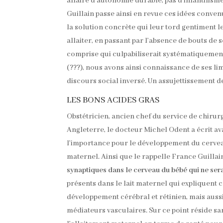
affaire d’autonomie durable, pas d’infantilisme
Guillain passe ainsi en revue ces idées conve
la solution concrète qui leur tord gentiment le
allaiter, en passant par l’absence de bouts de 
comprise qui culpabiliserait systématiquement 
(???), nous avons ainsi connaissance de ses lim
discours social inversé. Un assujettissement de
LES BONS ACIDES GRAS
Obstétricien, ancien chef du service de chirurg
Angleterre, le docteur Michel Odent a écrit a
l’importance pour le développement du cerveau 
maternel. Ainsi que le rappelle France Guillain
synaptiques dans le cerveau du bébé qui ne ser
présents dans le lait maternel qui expliquent 
développement cérébral et rétinien, mais auss
médiateurs vasculaires. Sur ce point réside s