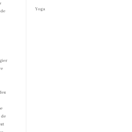
s
Yoga
 de
gier
re
 des
le
s de
est