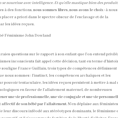
n se nourrisse avec intelligence. Et qu’elle mastique bien des produit
s à des fonctions,
nous sommes libres, nous avons le choix
: à nous
lacer a priori dans le spectre obscur de l’esclavage et de la
ar les idées reçues.
raies questions sur le rapport à son enfant que l’on entend privilé
smes inconscients fait appel cette décision, tant en terme d’histoi
e souligne France Guillain, trois types de compétences définissent
e nous sommes : l’instinct, les compétences archaïques et les
r pouvoir tentaculaire, les idées reçues persistent à mettre à mal
chologiques en faveur de l’allaitement maternel, de nombreuses
ner une vie professionnelle, une vie conjugale et une vie personnel
 affectif de son bébé par l’allaitement
. N’en déplaise aux féministe
de leur discours inféodé aux stéréotypes dominants, le féminisme 