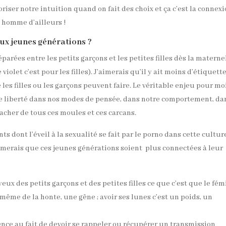
oriser notre intuition quand on fait des choix et ça c’est la connex
 homme d’ailleurs !
ux jeunes générations ?
éparées entre les petits garçons et les petites filles dès la materne
violet c’est pour les filles). J’aimerais qu’il y ait moins d’étiquett
 les filles ou les garçons peuvent faire. Le véritable enjeu pour mo
 de liberté dans nos modes de pensée, dans notre comportement, da
tacher de tous ces moules et ces carcans.
 dont l’éveil à la sexualité se fait par le porno dans cette cultur
J’aimerais que ces jeunes générations soient plus connectées à leur
yeux des petits garçons et des petites filles ce que c’est que le fém
d même de la honte, une gêne ; avoir ses lunes c’est un poids, un
ence au fait de devoir se rappeler ou récupérer un transmission