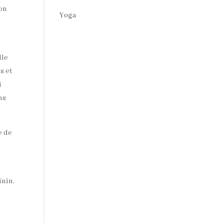
ion
Yoga
lle
es et
i
ns
e de
inin.