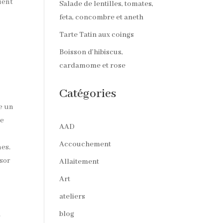
ient
Salade de lentilles, tomates,
feta, concombre et aneth
Tarte Tatin aux coings
Boisson d’hibiscus,
cardamome et rose
?
Catégories
re un
ne
AAD
Accouchement
mes.
ssor
Allaitement
Art
ateliers
blog
a