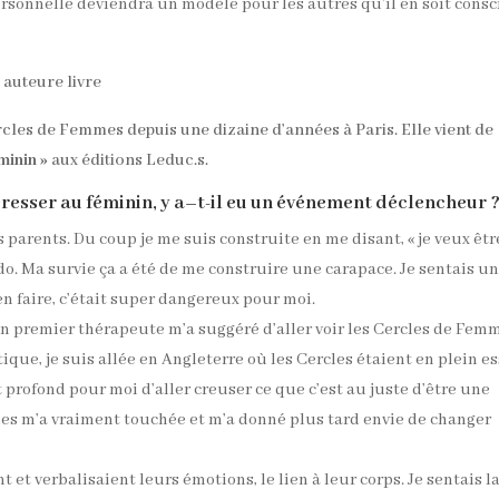
rsonnelle deviendra un modèle pour les autres qu’il en soit consc
cles de Femmes depuis une dizaine d’années à Paris. Elle vient de
minin »
aux éditions Leduc.s.
éresser au féminin, y a–t-il eu un événement déclencheur 
 parents. Du coup je me suis construite en me disant, « je veux êt
do. Ma survie ça a été de me construire une carapace. Je sentais u
en faire, c’était super dangereux pour moi.
on premier thérapeute m’a suggéré d’aller voir les Cercles de Fem
ique, je suis allée en Angleterre où les Cercles étaient en plein e
 profond pour moi d’aller creuser ce que c’est au juste d’être une
s m’a vraiment touchée et m’a donné plus tard envie de changer
 et verbalisaient leurs émotions, le lien à leur corps. Je sentais l