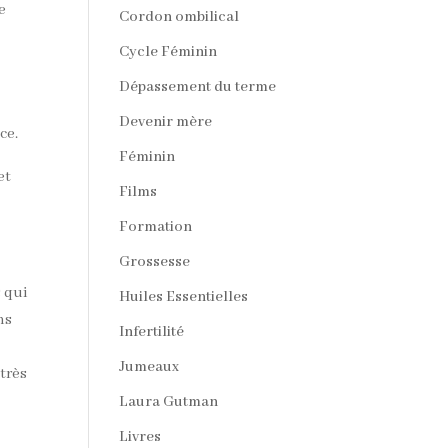
e
Cordon ombilical
Cycle Féminin
Dépassement du terme
Devenir mère
ce.
Féminin
et
Films
Formation
Grossesse
s qui
Huiles Essentielles
ns
Infertilité
Jumeaux
très
Laura Gutman
Livres