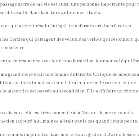
assage sacré de ma vie est aussi une personne importante pour 
e et travaille dans la nature autour des rituels.
es qui avaient résolu, intégré, transformé certaines facettes.
s les Cercles qui partagent des vécus, des vérités qui résonnent, q
 conscience.
sentie en résonance avec leur transformation, leur nouvel équilibr
 ma grand-mère était une femme différente. Critique de mode da
ité, à son intuition, à son flair. Elle a eu une belle carrière et une
 la maternité est passée au second plan. Elle a dû faire un choix e
x oiseaux, elle est très connectée à la Nature. Je me reconnais
nexion aujourd’hui, mais ce n’était pas le cas quand j’étais petite.
 de femmes inspirantes dans mon entourage direct. J’ai eu besoin 