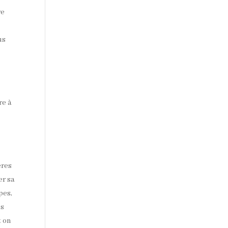
re
us
re à
ères
er sa
pes,
es
t on