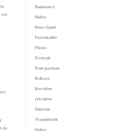
 On
Naissance
 est
Nidra
Non classé
Parentalité
Photo
Portrait
Post-partum
Rebozo
Recettes
ser
retraites
Saisons
Transitions
r
t de
Video