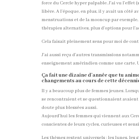
force du Cercle hyper palpable. J’ai vu l’effet
libère. A l’époque, en plus, il y avait un côté
menstruations et de la mooncup par exemple, de 
thérapies alternatives, plus d’options pour l
Cela faisait pleinement sens pour moi de contr
J’ai aussi reçu d’autres transmissions notamme
enseignement amérindien comme une carte. Un
Ça fait une dizaine d’année que tu anim
changements au cours de cette décenni
Il y a beaucoup plus de femmes jeunes. Lorsque
se rencontraient et se questionnaient avaient 
doute plus blessées aussi.
Aujourd’hui les femmes qui viennent aux Cercl
conscientes de leurs cycles, curieuses et sens
Les thèmes restent universels : les lunes, les