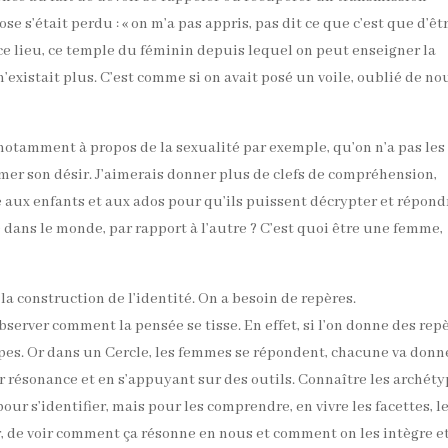
e s’était perdu : « on m’a pas appris, pas dit ce que c’est que d’êt
 ce lieu, ce temple du féminin depuis lequel on peut enseigner la
n’existait plus. C’est comme si on avait posé un voile, oublié de no
 notamment à propos de la sexualité par exemple, qu’on n’a pas les
er son désir. J’aimerais donner plus de clefs de compréhension,
re aux enfants et aux ados pour qu’ils puissent décrypter et répond
e dans le monde, par rapport à l’autre ? C’est quoi être une femme,
la construction de l’identité. On a besoin de repères.
observer comment la pensée se tisse. En effet, si l’on donne des rep
types. Or dans un Cercle, les femmes se répondent, chacune va donn
ar résonance et en s’appuyant sur des outils. Connaître les archéty
our s’identifier, mais pour les comprendre, en vivre les facettes, l
r, de voir comment ça résonne en nous et comment on les intègre e