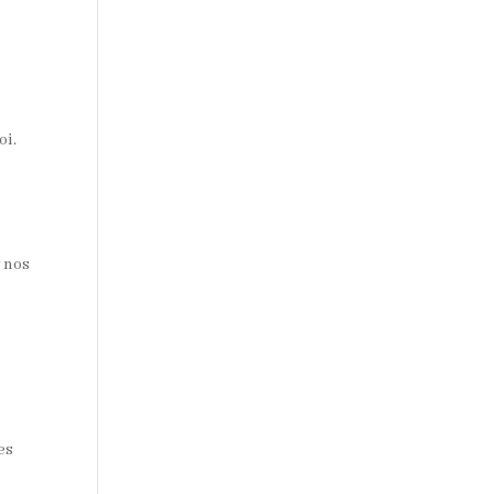
oi.
r nos
es