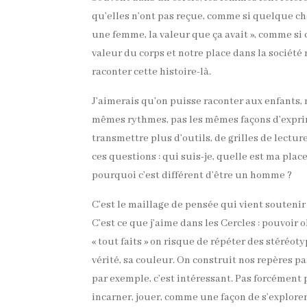
qu’elles n’ont pas reçue, comme si quelque chos
une femme, la valeur que ça avait », comme si
valeur du corps et notre place dans la société 
raconter cette histoire-là.
J’aimerais qu’on puisse raconter aux enfants,
mêmes rythmes, pas les mêmes façons d’exprim
transmettre plus d’outils, de grilles de lectu
ces questions : qui suis-je, quelle est ma plac
pourquoi c’est différent d’être un homme ?
C’est le maillage de pensée qui vient soutenir 
C’est ce que j’aime dans les Cercles : pouvoir 
« tout faits » on risque de répéter des stéréo
vérité, sa couleur. On construit nos repères p
par exemple, c’est intéressant. Pas forcément p
incarner, jouer, comme une façon de s’explore