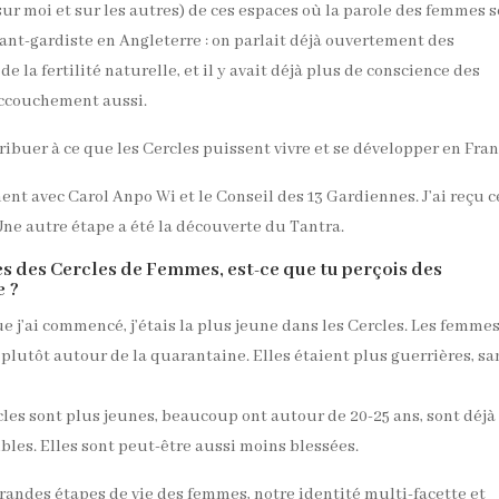
 (sur moi et sur les autres) de ces espaces où la parole des femmes s
 avant-gardiste en Angleterre : on parlait déjà ouvertement des
la fertilité naturelle, et il y avait déjà plus de conscience des
’accouchement aussi.
ibuer à ce que les Cercles puissent vivre et se développer en Fran
nt avec Carol Anpo Wi et le Conseil des 13 Gardiennes. J’ai reçu c
e autre étape a été la découverte du Tantra.
es des Cercles de Femmes, est-ce que tu perçois des
e ?
 j’ai commencé, j’étais la plus jeune dans les Cercles. Les femme
plutôt autour de la quarantaine. Elles étaient plus guerrières, sa
es sont plus jeunes, beaucoup ont autour de 20-25 ans, sont déjà 
ibles. Elles sont peut-être aussi moins blessées.
 grandes étapes de vie des femmes, notre identité multi-facette et