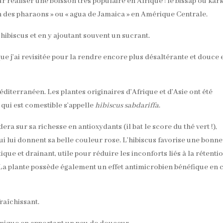
ur réaliser une boisson très populaire en Afrique : le bissap ou kar
on des pharaons » ou « agua de Jamaica » en Amérique Centrale.
d’hibiscus et en y ajoutant souvent un sucrant.
ue j’ai revisitée pour la rendre encore plus désaltérante et douce 
iterranéen. Les plantes originaires d’Afrique et d’Asie ont été
e qui est comestible s’appelle
hibiscus sabdariffa
.
dera sur sa richesse en antioxydants (il bat le score du thé vert !),
 lui donnent sa belle couleur rose. L’hibiscus favorise une bonne
ique et drainant, utile pour réduire les inconforts liés à la rétenti
 La plante possède également un effet antimicrobien bénéfique en 
raîchissant.