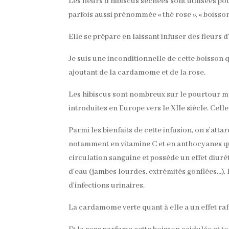
Les fleurs d’hibiscus séchées sont utilisées po
parfois aussi prénommée « thé rose », « boiss
Elle se prépare en laissant infuser des fleurs 
Je suis une inconditionnelle de cette boisson q
ajoutant de la cardamome et de la rose.
Les hibiscus sont nombreux sur le pourtour méd
introduites en Europe vers le XIIe siècle. Cell
Parmi les bienfaits de cette infusion, on s’attar
notamment en vitamine C et en anthocyanes qui
circulation sanguine et possède un effet diurét
d’eau (jambes lourdes, extrémités gonflées…).
d’infections urinaires.
La cardamome verte quant à elle a un effet raf