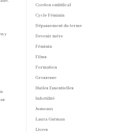
kadé,
Cordon ombilical
Cycle Féminin
Dépassement du terme
en y
Devenir mère
Féminin
Films
Formation
Grossesse
Huiles Essentielles
on
Infertilité
cas
Jumeaux
Laura Gutman
Livres