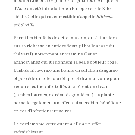
méditerranéen. Les plantes originaires d’Afrique et
d’Asie ont été introduites en Europe vers le XIIe
siècle. Celle qui est comestible s’appelle
hibiscus
sabdariffa
.
Parmi les bienfaits de cette infusion, on s’attardera
sur sa richesse en antioxydants (il bat le score du
thé vert !), notamment en vitamine C et en
anthocyanes qui lui donnent sa belle couleur rose.
L’hibiscus favorise une bonne circulation sanguine
et possède un effet diurétique et drainant, utile pour
réduire les inconforts liés à la rétention d’eau
(jambes lourdes, extrémités gonflées…). La plante
possède également un effet antimicrobien bénéfique
en cas d’infections urinaires.
La cardamome verte quant à elle a un effet
rafraîchissant.