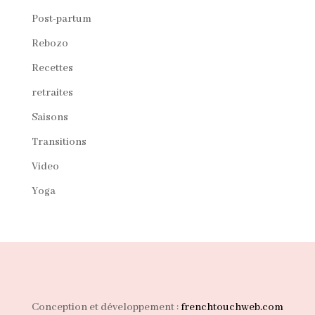
Post-partum
Rebozo
Recettes
retraites
Saisons
Transitions
Video
Yoga
Conception et développement :
frenchtouchweb.com