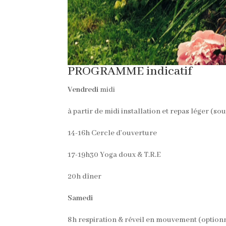
PROGRAMME indicatif
Vendredi
midi
à partir de midi installation et repas léger (sou
14-16h Cercle d’ouverture
17-19h30 Yoga doux & T.R.E
20h dîner
Samedi
8h respiration & réveil en mouvement (option