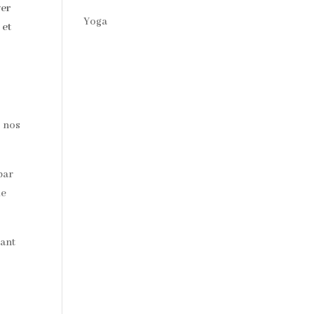
ver
Yoga
 et
s nos
par
de
tant