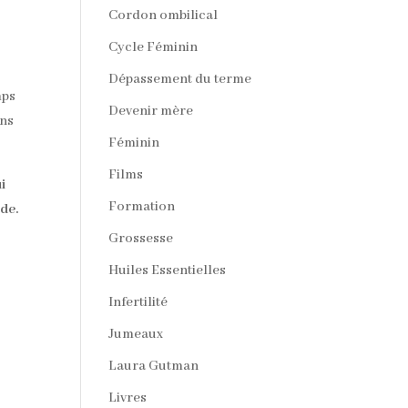
Cordon ombilical
Cycle Féminin
Dépassement du terme
mps
Devenir mère
ins
Féminin
Films
i
Formation
nde.
Grossesse
Huiles Essentielles
Infertilité
Jumeaux
Laura Gutman
Livres