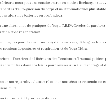
intérieure, nous pouvons ensuite entrer en mode
« Recharge »
:
acti
capacités d’auto-guérison du corps et un état émotionnel plus stable
eons alors nos batteries en profondeur.
s une alternance de
pratiques de Yoga, T.R.E®, Cercles de parole et
ation et de régénération.
ont conçues pour harmoniser le système nerveux, défatiguer toute
es sessions de postures et respiration, et du Yoga Nidra.
rcises – Exercices de Libération des Tensions et Trauma) guidées 
 accumulées dans nos tissus pour revenir à un état d’ancrage et 
ser notre parole, et laisser résonner nos vécus et ressentis, en é
sensibilité.
er infuser et intégrer les pratiques.