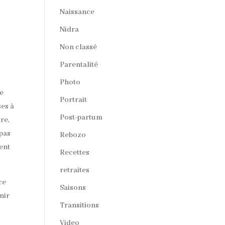
Naissance
Nidra
Non classé
Parentalité
Photo
re
Portrait
ses à
Post-partum
re,
 pas
Rebozo
ent
Recettes
retraites
ce
Saisons
nir
Transitions
Video