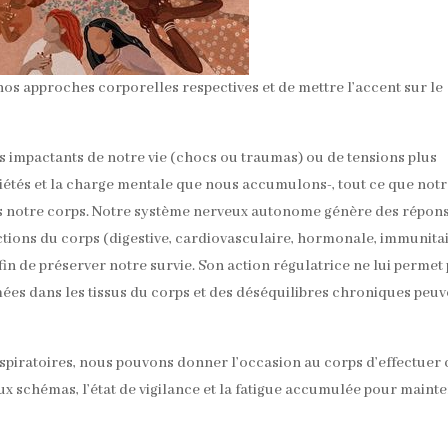
 nos approches corporelles respectives et de mettre l’accent sur le
nts impactants de notre vie (chocs ou traumas) ou de tensions plus
riétés et la charge mentale que nous accumulons-, tout ce que not
ans notre corps. Notre système nerveux autonome génère des répon
ctions du corps (digestive, cardiovasculaire, hormonale, immunitai
afin de préserver notre survie. Son action régulatrice ne lui permet
es dans les tissus du corps et des déséquilibres chroniques peuv
spiratoires, nous pouvons donner l’occasion au corps d’effectuer 
eux schémas, l’état de vigilance et la fatigue accumulée pour mainte