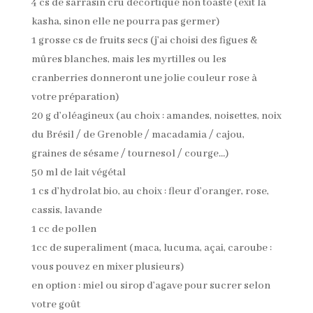
4 cs de sarrasin cru décortiqué non toasté (exit la
kasha, sinon elle ne pourra pas germer)
1 grosse cs de fruits secs (j’ai choisi des figues &
mûres blanches, mais les myrtilles ou les
cranberries donneront une jolie couleur rose à
votre préparation)
20 g d’oléagineux (au choix : amandes, noisettes, noix
du Brésil / de Grenoble / macadamia / cajou,
graines de sésame / tournesol / courge…)
50 ml de lait végétal
1 cs d’hydrolat bio, au choix : fleur d’oranger, rose,
cassis, lavande
1 cc de pollen
1cc de superaliment (maca, lucuma, açai, caroube :
vous pouvez en mixer plusieurs)
en option : miel ou sirop d’agave pour sucrer selon
votre goût