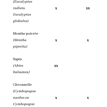
(Eucalyptus
radiata,
x
xx
Eucalyptus
globulus)
Menthe poivrée
(Mentha
x
x
piperita)
Sapin
(Abies
xx
balsamea)
Citronnelle
(Cymbopogon
nardus ou
x
x
Cymbopogon