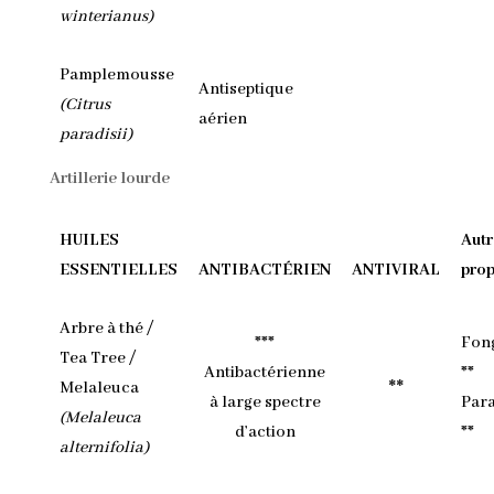
winterianus)
Pamplemousse
Antiseptique
(Citrus
aérien
paradisii)
Artillerie lourde
HUILES
Autr
ESSENTIELLES
ANTIBACTÉRIEN
ANTIVIRAL
prop
Arbre à thé /
***
Fon
Tea Tree /
Antibactérienne
**
**
Melaleuca
à large spectre
Para
(Melaleuca
d’action
**
alternifolia)