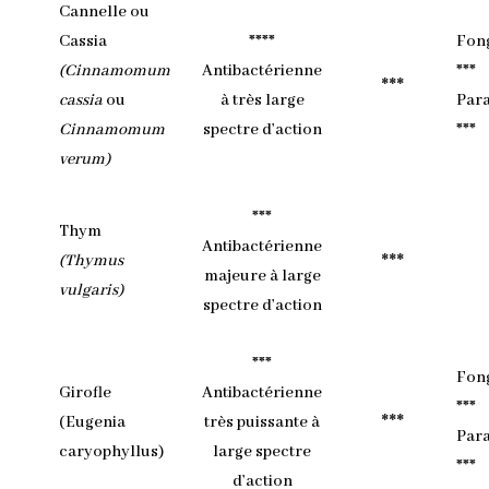
Cannelle ou
Cassia
****
Fon
(Cinnamomum
Antibactérienne
***
***
cassia
ou
à très large
Para
Cinnamomum
spectre d’action
***
verum)
***
Thym
Antibactérienne
***
(Thymus
majeure à large
vulgaris)
spectre d’action
***
Fon
Girofle
Antibactérienne
***
***
(Eugenia
très puissante à
Para
caryophyllus)
large spectre
***
d’action