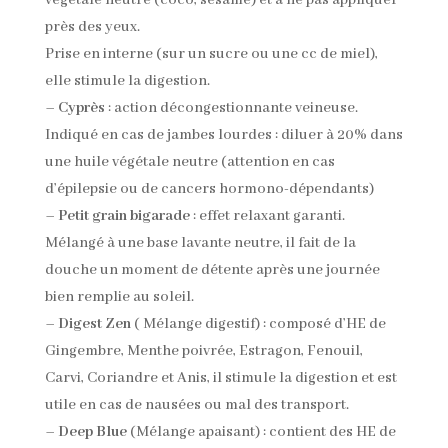
végétale neutre (coco, sésame) et à ne pas appliquer
près des yeux.
Prise en interne (sur un sucre ou une cc de miel),
elle stimule la digestion.
–
Cyprès
: action décongestionnante veineuse.
Indiqué en cas de jambes lourdes : diluer à 20% dans
une huile végétale neutre (attention en cas
d’épilepsie ou de cancers hormono-dépendants)
–
Petit grain bigarade
: effet relaxant garanti.
Mélangé à une base lavante neutre, il fait de la
douche un moment de détente après une journée
bien remplie au soleil.
–
Digest Zen
( Mélange digestif) : composé d’HE de
Gingembre, Menthe poivrée, Estragon, Fenouil,
Carvi, Coriandre et Anis, il stimule la digestion et est
utile en cas de nausées ou mal des transport.
–
Deep Blue
(Mélange apaisant) : contient des HE de