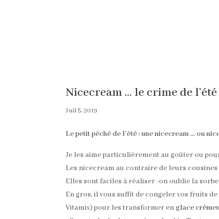
Nicecream … le crime de l’été
Juil 5, 2019
Le petit péché de l’été : une nicecream … ou nic
Je les aime particulièrement au goûter ou pour u
Les nicecream au contraire de leurs cousines l
Elles sont faciles à réaliser -on oublie la sorbe
En gros, il vous suffit de congeler vos fruits d
Vitamix) pour les transformer en
glace créme