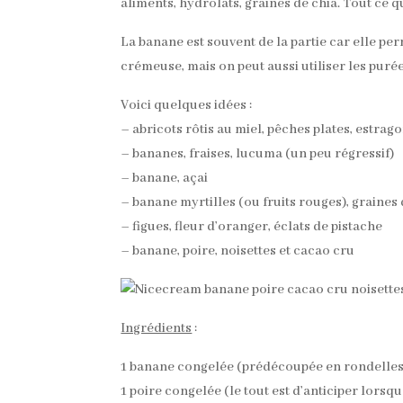
aliments, hydrolats, graines de chia. Tout ce qu
La banane est souvent de la partie car elle per
crémeuse, mais on peut aussi utiliser les purées
Voici quelques idées :
– abricots rôtis au miel, pêches plates, estrag
– bananes, fraises, lucuma (un peu régressif)
– banane, açai
– banane myrtilles (ou fruits rouges), graines 
– figues, fleur d’oranger, éclats de pistache
– banane, poire, noisettes et cacao cru
Ingrédients
:
1 banane congelée (prédécoupée en rondelles, c
1 poire congelée (le tout est d’anticiper lorsqu