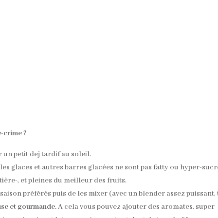
e-crime ?
n petit dej tardif au soleil.
es glaces et autres barres glacées ne sont pas fatty ou hyper-sucr
tière-, et pleines du meilleur des fruits.
e saison préférés puis de les mixer (avec un blender assez puissant,
use et gourmande
. A cela vous pouvez ajouter des aromates, super