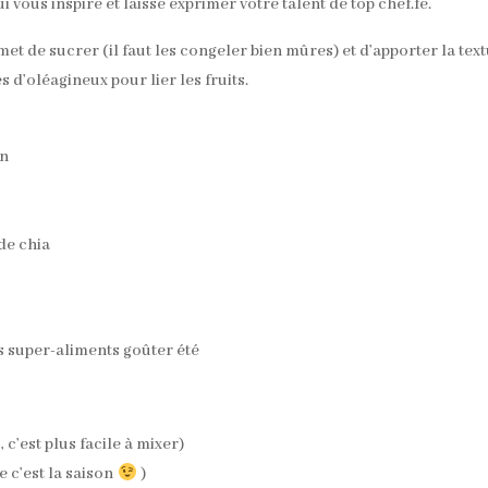
i vous inspire et laisse exprimer votre talent de top chef.fe.
met de sucrer (il faut les congeler bien mûres) et d’apporter la tex
 d’oléagineux pour lier les fruits.
on
de chia
’est plus facile à mixer)
e c’est la saison
)