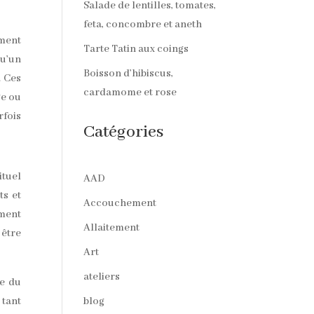
Salade de lentilles, tomates,
feta, concombre et aneth
ement
Tarte Tatin aux coings
qu’un
Boisson d’hibiscus,
. Ces
cardamome et rose
ge ou
rfois
Catégories
ituel
AAD
ts et
Accouchement
ement
Allaitement
 être
Art
ateliers
le du
 tant
blog