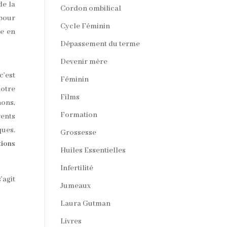
de la
Cordon ombilical
pour
Cycle Féminin
me en
Dépassement du terme
Devenir mère
c’est
Féminin
notre
Films
hons,
Formation
rents
ques.
Grossesse
tions
Huiles Essentielles
Infertilité
’agit
Jumeaux
Laura Gutman
Livres