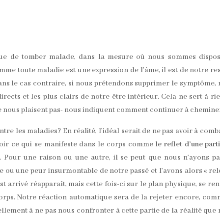
 que de tomber malade, dans la mesure où nous sommes dispos
mme toute maladie est une expression de l’âme, il est de notre re
s le cas contraire, si nous prétendons supprimer le symptôme,
ects et les plus clairs de notre être intérieur. Cela ne sert à ri
e nous plaisent pas- nous indiquent comment continuer à chemine
ontre les maladies? En réalité, l’idéal serait de ne pas avoir à comb
voir ce qui se manifeste dans le corps comme
le reflet d’une part
e. Pour une raison ou une autre, il se peut que nous n’ayons p
e ou une peur insurmontable de notre passé et l’avons alors « re
t arrivé réapparaît, mais cette fois-ci sur le plan physique, se re
corps. Notre réaction automatique sera de la rejeter encore, com
ellement à ne pas nous confronter à cette partie de la réalité que