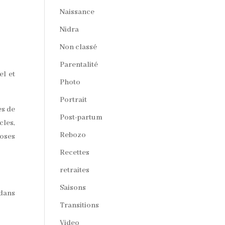
Naissance
Nidra
Non classé
Parentalité
el et
Photo
Portrait
es de
Post-partum
les,
Rebozo
roses
Recettes
retraites
Saisons
 dans
Transitions
Video