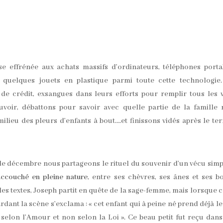
 effrénée aux achats massifs d’ordinateurs, téléphones porta
et quelques jouets en plastique parmi toute cette technologie
s de crédit, exsangues dans leurs efforts pour remplir tous les 
uvoir, débattons pour savoir avec quelle partie de la famille
ilieu des pleurs d’enfants à bout….et finissons vidés après le ter
de décembre nous partageons le rituel du souvenir d’un vécu simp
accouché en pleine nature
, entre ses chèvres, ses ânes et ses b
s textes, Joseph partit en quête de la sage-femme, mais lorsque c
ardant la scène s’exclama : « cet enfant qui à peine né prend déjà le
elon l’Amour et non selon la Loi ». Ce beau petit fut reçu dan