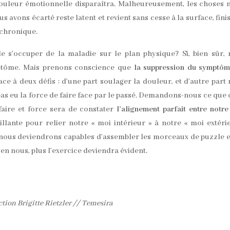
ouleur émotionnelle disparaîtra. Malheureusement, les choses 
us avons écarté reste latent et revient sans cesse à la surface, fini
 chronique.
 de s’occuper de la maladie sur le plan physique? Si, bien sûr,
ptôme. Mais prenons conscience que
la suppression du symptô
ce à deux défis : d’une part soulager la douleur, et d’autre part
as eu la force de faire face par le passé. Demandons-nous ce que 
ire et force sera de constater
l’alignement parfait entre notre
illante pour relier notre « moi intérieur » à notre « moi extéri
nous deviendrons capables d’assembler les morceaux de puzzle 
 en nous, plus l’exercice deviendra évident.
tion Brigitte Rietzler // Temesira