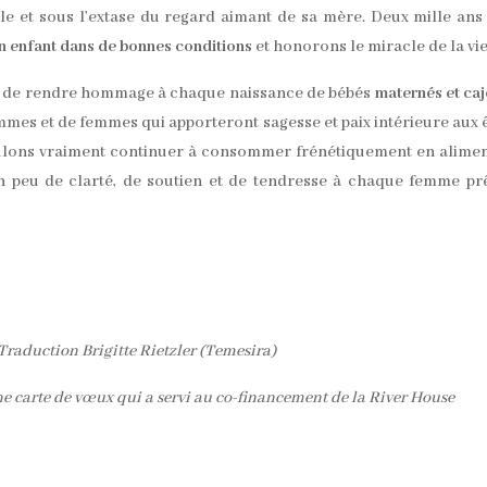
le et sous l’extase du regard aimant de sa mère. Deux mille ans
un enfant dans de bonnes conditions
et honorons le miracle de la vie
ion de rendre hommage à chaque naissance de bébés
maternés et caj
mes et de femmes qui apporteront sagesse et paix intérieure aux 
oulons vraiment continuer à consommer frénétiquement en alime
un peu de clarté, de soutien et de tendresse à chaque femme pr
raduction Brigitte Rietzler (Temesira)
ne carte de vœux qui a servi au co-financement de la River House