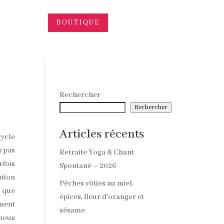
BOUTIQUE
Rechercher
Rechercher
Articles récents
cycle
s pas
Retraite Yoga & Chant
rfois
Spontané – 2026
ation
Pêches rôties au miel,
t que
épices, fleur d’oranger et
ment
sésame
 nous