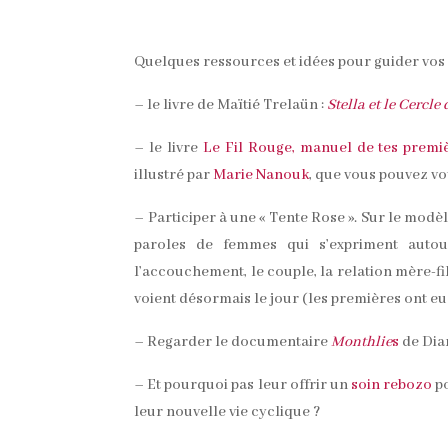
Quelques ressources et idées pour guider vos 
– le livre de Maïtié Trelaün :
Stella et le Cercl
– le livre
Le Fil Rouge, manuel de tes premi
illustré par
Marie Nanouk
, que vous pouvez vo
– Participer à une « Tente Rose ». Sur le modè
paroles de femmes qui s’expriment autour
l’accouchement, le couple, la relation mère-fil
voient désormais le jour (les premières ont eu
– Regarder le documentaire
Monthlie
s
de Dia
– Et pourquoi pas leur offrir un
soin rebozo
po
leur nouvelle vie cyclique ?