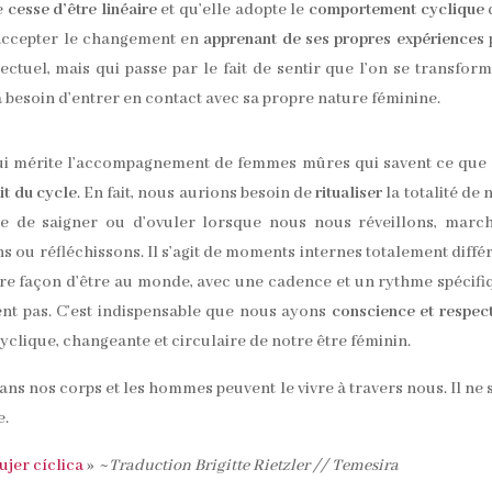
le
cesse d’être linéaire
et qu’elle adopte le
comportement cyclique
 accepter le changement en
apprenant de ses propres expériences
lectuel, mais qui passe par le fait de sentir que l’on se transfor
ura besoin d’entrer en contact avec sa propre nature féminine.
i mérite l’accompagnement de femmes mûres qui savent ce que 
it du cycle
. En fait, nous aurions besoin de
ritualiser
la totalité de 
se de saigner ou d’ovuler lorsque nous nous réveillons, marc
ns ou réfléchissons. Il s’agit de moments internes totalement diffé
tre façon d’être au monde, avec une cadence et un rythme spécifi
ent pas. C’est indispensable que nous ayons
conscience et respec
clique, changeante et circulaire de notre être féminin.
s nos corps et les hommes peuvent le vivre à travers nous. Il ne s
e.
ujer cíclica
» ~
Traduction Brigitte Rietzler // Temesira