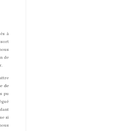
és à
ssort
 nous
en de
r.
attre
ie de
as pu
légué
ndant
me si
 nous