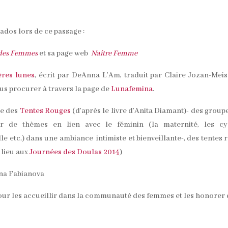
ados lors de ce passage :
e des Femmes
et sa page web
Naître Femme
ères lunes
, écrit par DeAnna L’Am, traduit par Claire Jozan-Meis
us procurer à travers la page de
Lunafemina
.
le des
Tentes Rouges
(d’après le livre d’Anita Diamant)- des group
 de thèmes en lien avec le féminin (la maternité, les cyc
le etc.) dans une ambiance intimiste et bienveillante-, des tentes 
 lieu aux
Journées des Doulas 2014
)
na Fabianova
ur les accueillir dans la communauté des femmes et les honorer