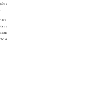
 plus
.
olés
.
êtres
ntant
ête à