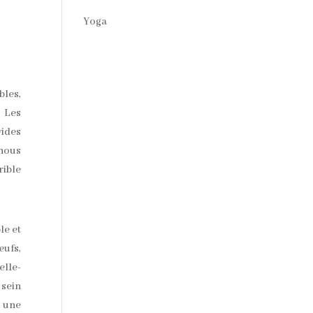
Yoga
bles,
. Les
vides
 nous
rible
le et
œufs,
elle-
 sein
s une