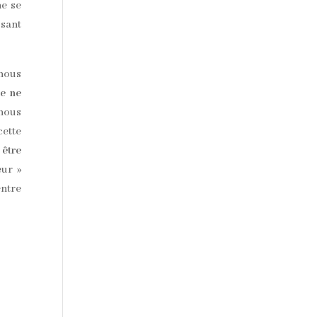
ne se
ssant
 nous
me ne
 nous
cette
 être
eur »
entre