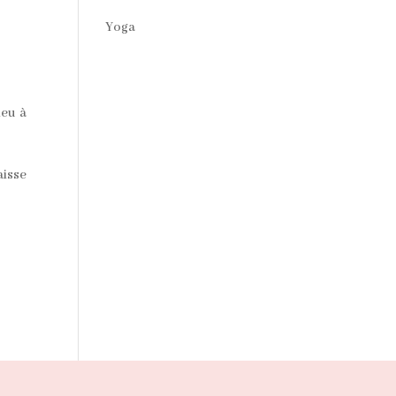
Yoga
ieu à
aisse