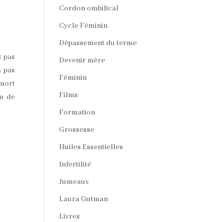
Cordon ombilical
Cycle Féminin
Dépassement du terme
t pas
Devenir mère
a pas
Féminin
 mort
Films
eu de
Formation
Grossesse
Huiles Essentielles
Infertilité
Jumeaux
Laura Gutman
Livres