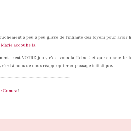
ouchement a peu à peu glissé de l’intimité des foyers pour avoir l
e
Marie accouhe là
.
ent, c’est VOTRE jour, c’est vous la Reine!! et que comme le l
c’est à nous de nous réapproprier ce passage initiatique.
::::::::::::::::::::::::::::::::::::::::::::::::::::::::::::::::::::::::::::::::
ile Gomez
!