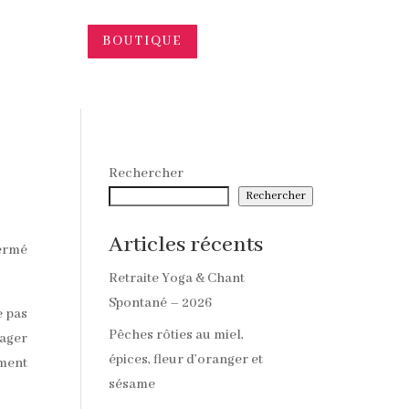
BOUTIQUE
Rechercher
Rechercher
Articles récents
fermé
Retraite Yoga & Chant
Spontané – 2026
e pas
Pêches rôties au miel,
rager
épices, fleur d’oranger et
ement
sésame