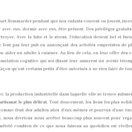
 part flemmarder pendant que nos enfants courent ou jouent, inve
 avec eux, dormir avec eux, être présent. Des privilèges gratuit
troyer. Avec la hâte et le stress, l’éducation devient bel et bie
 font pas leur pub en annonçant des activités empreintes de pl
 aider un adulte à cuisiner. Au lieu de cela, on leur offre des 
mulation cognitive qui soi-disant leur assurent un avenir triom
açon qu’ont certains petits d’être autorisés à ne rien faire de tou
c la production industrielle dans laquelle elle se trouve subme
artisanat le plus délicat
. Tout doucement, les liens les plus solid
 comme fruit des adultes sûrs d’eux-mêmes et pourvus d’une é
es, nous devrions nous arrêter beaucoup plus souvent pour reg
êteté combien de ce que nous faisons au quotidien est réelle