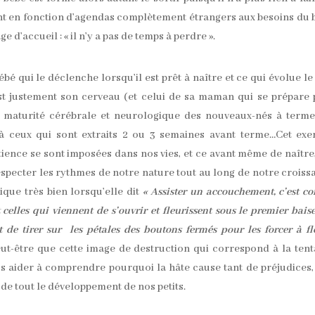
nt en fonction d’agendas complètement étrangers aux besoins du 
’accueil : « il n’y a pas de temps à perdre ».
bé qui le déclenche lorsqu’il est prêt à naître et ce qui évolue le
est justement son cerveau (et celui de sa maman qui se prépare
La maturité cérébrale et neurologique des nouveaux-nés à term
à ceux qui sont extraits 2 ou 3 semaines avant terme…Cet exe
tience se sont imposées dans nos vies, et ce avant même de naître,
 respecter les rythmes de notre nature tout au long de notre croiss
que très bien lorsqu’elle dit
« Assister un accouchement, c’est 
t celles qui viennent de s’ouvrir et fleurissent sous le premier bais
it de tirer sur les pétales des boutons fermés pour les forcer à fl
ut-être que cette image de destruction qui correspond à la tent
s aider à comprendre pourquoi la hâte cause tant de préjudices,
e tout le développement de nos petits.