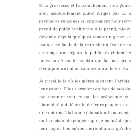
Si la grossesse et l’accouchement sont gouver
sont habituellement plutôt dirigés par un
premières semaines et les premiers mois serven
prend de poids et plus vite il le prend, mieu
devenue depuis quelques temps un grave –et
main, c’est facile de faire tomber à l’eau de
ce temps, une légion de publicités ciblant l
nouveau-né ou le bambin qui fait ses premie
d’éduquer un enfant sans avoir à acheter et a
Je travaille là où les mères pleurent. Parfois,
leur ventre. Elles s’assoient en face de moi d
me raconter tout ce qui les préoccupe, et 
l’humidité qui déborde de leurs paupières et 
une entorse à la bonne éducation. Et souvent, l
ou la maison de poupées que je mets à dispos
leur façon. Les mères sourient alors qu’elle