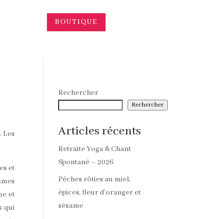
BOUTIQUE
Rechercher
Rechercher
Articles récents
. Les
Retraite Yoga & Chant
Spontané – 2026
es et
Pêches rôties au miel,
emmes
épices, fleur d’oranger et
me et
sésame
s qui