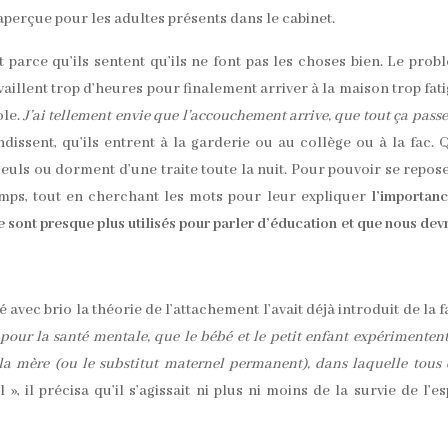
perçue pour les adultes présents dans le cabinet.
 parce qu’ils sentent qu’ils ne font pas les choses bien. Le prob
travaillent trop d’heures pour finalement arriver à la maison trop fat
ole.
J’ai tellement envie que l’accouchement arrive, que tout ça passe 
dissent, qu’ils entrent à la garderie ou au collège ou à la fac. Q
s seuls ou dorment d’une traite toute la nuit. Pour pouvoir se repos
 temps, tout en cherchant les mots pour leur expliquer
l’importan
 ne sont presque plus utilisés pour parler d’éducation et que nous dev
 avec brio la théorie de l’attachement l’avait déjà introduit de la 
pour la santé mentale, que le bébé et le petit enfant expérimenten
 la mère (ou le substitut maternel permanent), dans laquelle tous
 », il précisa qu’il s’agissait ni plus ni moins de la survie de l’e