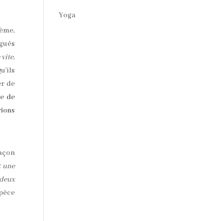
Yoga
lème,
igués
vite,
u’ils
er de
ce de
rions
façon
t une
 deux
spèce