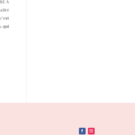
if. A
alité
c’est
, qui