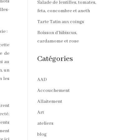
 mots
Salade de lentilles, tomates,
lles-
feta, concombre et aneth
Tarte Tatin aux coings
ie :
Boisson d’hibiscus,
cardamome et rose
cette
re de
Catégories
ni au
n, un
n les
AAD
Accouchement
Allaitement
arent
Art
ecté.
ments
ateliers
ement
blog
e ici