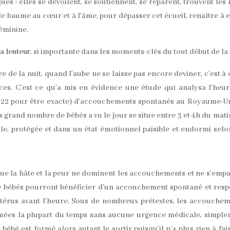
 : elles se dévoilent, se soutiennent, se réparent, trouvent les
le baume au cœur et à l’âme, pour dépasser cet écueil, renaître à e
éminine.
la lenteur
, si importante dans les moments-clés du tout début de la v
re de la nuit, quand l’aube ne se laisse pas encore deviner, c’est à 
nces. C’est ce qu’a mis en évidence une étude qui analysa l’heu
1222 pour être exacte) d’accouchements spontanés au Royaume-U
s grand nombre de bébés a vu le jour se situe entre 3 et 4h du mati
le, protégée et dans un état émotionnel paisible et endormi selo
que la hâte et la peur ne dominent les accouchements et ne s’emp
de bébés pourront bénéficier d’un accouchement spontané et resp
l’utérus avant l’heure. Sous de nombreux prétextes, les accouche
mées la plupart du temps sans aucune urgence médicale, simpl
bébé est formé alors autant le sortir puisqu’il n’a plus rien à fair