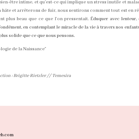
ien-être intime, et qu’est-ce qui implique un stress inutile et malad
âte et arrêterons de fuir, nous sentirons comment tout est en ré
ent plus beau que ce que l’on pressentait.
Éduquer avec lenteur, 
fondément, en contemplant le miracle de la vie à travers nos enfants
plus solide que ce que nous pensons.
ogie de la Naissance”
tion : Brigitte Rietzler // Temesira
eb.com