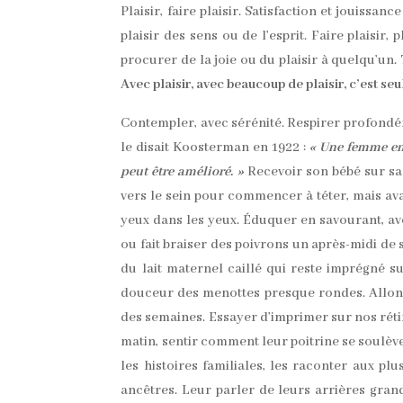
Plaisir, faire plaisir. Satisfaction et jouissanc
plaisir des sens ou de l’esprit. Faire plaisir, p
procurer de la joie ou du plaisir à quelqu’un. 
Avec plaisir, avec beaucoup de plaisir, c’est s
Contempler, avec sérénité. Respirer profondé
le disait Koosterman en 1922 :
« Une femme en
peut être amélioré. »
Recevoir son bébé sur sa
vers le sein pour commencer à téter, mais av
yeux dans les yeux. Éduquer en savourant, av
ou fait braiser des poivrons un après-midi de 
du lait maternel caillé qui reste imprégné su
douceur des menottes presque rondes. Allonge
des semaines. Essayer d’imprimer sur nos réti
matin, sentir comment leur poitrine se soulève 
les histoires familiales, les raconter aux pl
ancêtres. Leur parler de leurs arrières gran