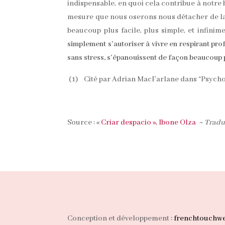
indispensable, en quoi cela contribue à notre b
mesure que nous oserons nous détacher de la h
beaucoup plus facile, plus simple, et infinim
simplement s’autoriser à vivre en respirant pro
sans stress, s’épanouissent de façon beaucoup 
(1) Cité par Adrian MacFarlane dans “Psychol
Source : «
Criar despacio », Ibone Olza
~ Traduc
Conception et développement :
frenchtouchw