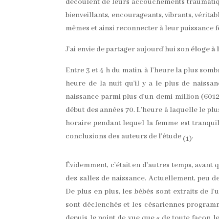
découlent de leurs accouchements traumatiques
bienveillants, encourageants, vibrants, véritab
mêmes et ainsi reconnecter à leur puissance f
J’ai envie de partager aujourd’hui son
éloge à 
Entre 3 et 4 h du matin, à l’heure la plus somb
heure de la nuit qu’il y a le plus de naissa
naissance parmi plus d’un demi-million (60
début des années 70. L’heure à laquelle le plu
horaire pendant lequel la femme est tranquil
conclusions des auteurs de l’étude
.
(1)
Évidemment, c’était en d’autres temps, avant 
des salles de naissance. Actuellement, peu 
De plus en plus, les bébés sont extraits de 
sont déclenchés et les césariennes program
depuis le point de vue que « de toute façon le 