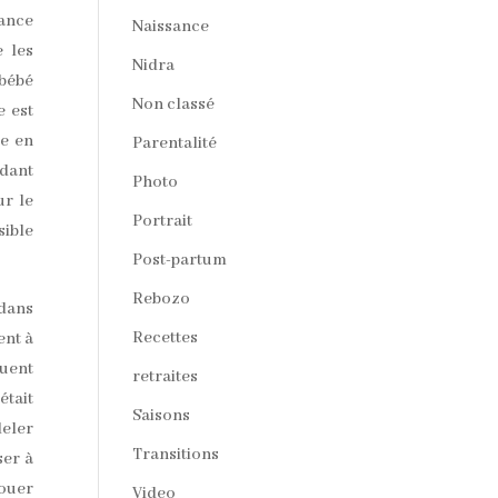
sance
Naissance
e les
Nidra
 bébé
Non classé
e est
ce en
Parentalité
ndant
Photo
ur le
Portrait
sible
Post-partum
Rebozo
 dans
Recettes
ent à
quent
retraites
était
Saisons
deler
Transitions
ser à
jouer
Video