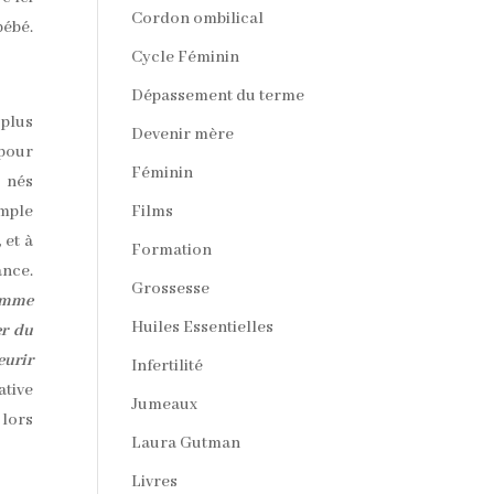
Cordon ombilical
bébé.
Cycle Féminin
Dépassement du terme
 plus
Devenir mère
 pour
Féminin
e nés
mple
Films
 et à
Formation
ance.
Grossesse
comme
Huiles Essentielles
er du
eurir
Infertilité
ative
Jumeaux
 lors
Laura Gutman
Livres