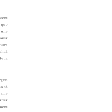
ntent
s que
n une
aisir
cours
phal.
te la
rgée.
es et
norme
arder
ment