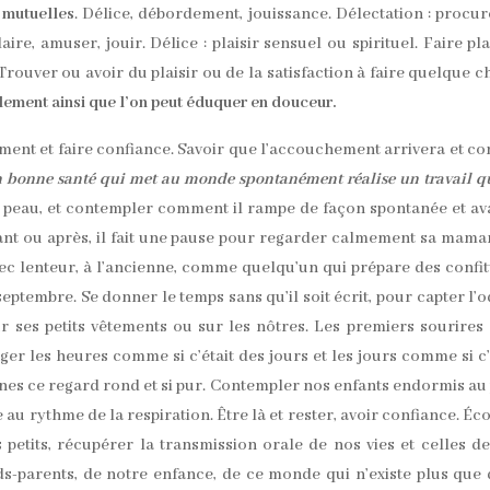
e
mutuelles
. Délice, débordement, jouissance. Délectation : procur
laire, amuser, jouir. Délice : plaisir sensuel ou spirituel. Faire plai
Trouver ou avoir du plaisir ou de la satisfaction à faire quelque c
eulement ainsi que l’on peut éduquer en douceur.
ment et faire confiance. Savoir que l’accouchement arrivera et 
 bonne santé qui met au monde spontanément réalise un travail q
 peau, et contempler comment il rampe de façon spontanée et a
ant ou après, il fait une pause pour regarder calmement sa mama
ec lenteur, à l’ancienne, comme quelqu’un qui prépare des confi
septembre. Se donner le temps sans qu’il soit écrit, pour capter l’
r ses petits vêtements ou sur les nôtres. Les premiers sourires 
r les heures comme si c’était des jours et les jours comme si c’
nes ce regard rond et si pur. Contempler nos enfants endormis au 
au rythme de la respiration. Être là et rester, avoir confiance. Éc
us petits, récupérer la transmission orale de nos vies et celles d
ds-parents, de notre enfance, de ce monde qui n’existe plus que