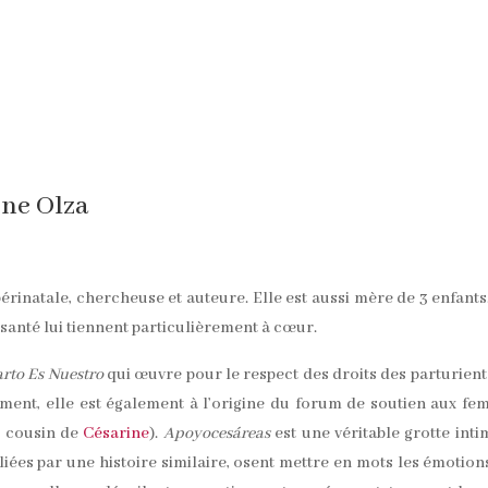
one Olza
périnatale, chercheuse et auteure. Elle est aussi mère de 3 enfants
 santé lui tiennent particulièrement à cœur.
arto Es Nuestro
qui œuvre pour le respect des droits des parturient
ement, elle est également à l’origine du forum de soutien aux f
le cousin de
Césarine
).
Apoyocesáreas
est une véritable grotte inti
iées par une histoire similaire, osent mettre en mots les émotion