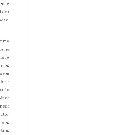
er le
sir :
hose.
comme
ui ne
vance
n les
tures
odeur
et la
était
petit
outer
e nos
 dans