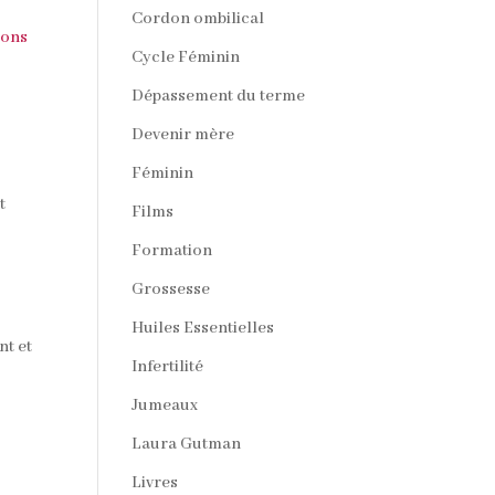
Cordon ombilical
ions
Cycle Féminin
Dépassement du terme
Devenir mère
Féminin
t
Films
Formation
Grossesse
Huiles Essentielles
nt et
Infertilité
Jumeaux
Laura Gutman
Livres