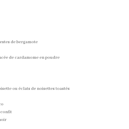
zestes de bergamote
 pincée de cardamome en poudre
isette ou éclats de noisettes toastés
co
confit
noir