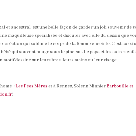
bal et ancestral, est une belle façon de garder un joli souvenir de 
une maquilleuse spécialisée et discuter avec elle du dessin que vo
 co-création qui sublime le corps de la femme enceinte. C’est aussi 
ébé qui souvent bouge sous le pinceau. Le papa et les autres enfa
n motif dessiné sur leurs bras, leurs mains ou leur visage.
rthomé :
Les Fées Mères
et à Rennes, Solenn Minnier
Barbouille et
don.fr
)