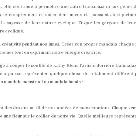
t, elle contribue à permettre une autre transmission aux généra
les se comprennent et s’acceptent mieux et puissent ainsi plein
t la sagesse de leur nature cyclique. Et que les garçons de leu
re cyclique.
a créativité pendant nos lunes
. Créer son propre mandala chaque
mêmes tout en exprimant notre énergie créatrice.
e à couper le souffle de Kathy Klein, l’artiste derrière Danmala
cela puisse représenter quelque chose de totalement différent
’un
mandala menstruel ou mandala lunaire
!
nt des dessins au fil de nos années de menstruations.
Chaque sem
une fleur sur le collier de notre vie.
Quelle meilleure représent