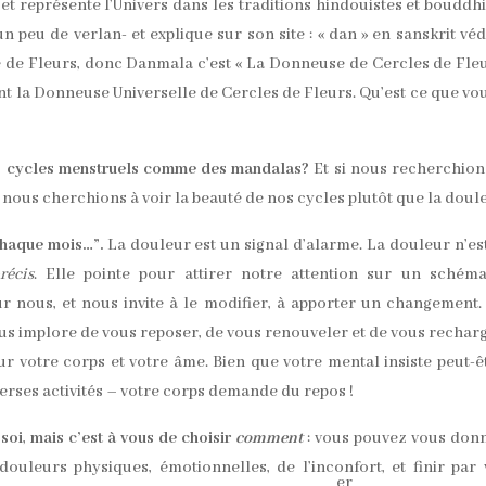
, et représente l’Univers dans les traditions hindouistes et bouddhi
un peu de verlan- et explique sur son site : « dan » en sanskrit vé
e de Fleurs, donc Danmala c’est « La Donneuse de Cercles de Fleu
t la Donneuse Universelle de Cercles de Fleurs. Qu’est ce que vo
!
nos cycles menstruels comme des mandalas?
Et si nous recherchion
i nous cherchions à voir la beauté de nos cycles plutôt que la doul
chaque mois…”.
La douleur est un signal d’alarme. La douleur n’es
récis
. Elle pointe pour attirer notre attention sur un schém
ur nous, et nous invite à le modifier, à apporter un changement.
us implore de vous reposer, de vous renouveler et de vous rechar
r votre corps et votre âme. Bien que votre mental insiste peut-ê
verses activités – votre corps demande du repos !
soi
,
mais c’est à vous de choisir
comment
: vous pouvez vous don
ouleurs physiques, émotionnelles, de l’inconfort, et finir par
er