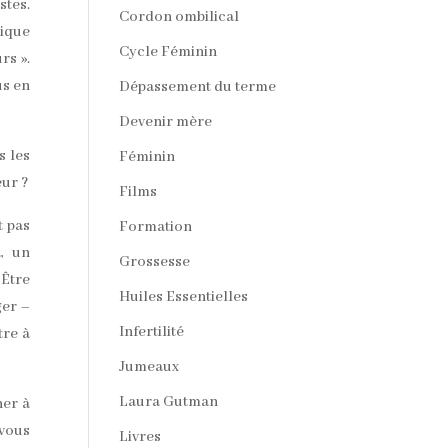
stes.
Cordon ombilical
dique
Cycle Féminin
rs ».
us en
Dépassement du terme
Devenir mère
s les
Féminin
eur ?
Films
t pas
Formation
a, un
Grossesse
 Être
Huiles Essentielles
ger –
Infertilité
tre à
Jumeaux
Laura Gutman
ner à
 vous
Livres