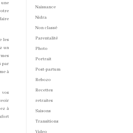
u une
Naissance
votre
Nidra
faire
Non classé
Parentalité
e les
ez un
Photo
ormes
Portrait
s par
Post-partum
rme à
Rebozo
Recettes
 vos
seoir
retraites
cez à
Saisons
nfort
Transitions
Video