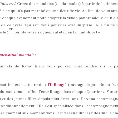
Universel
!
Créez des mandalas (ou danmalas) à partir de la riches
é à ce qui n’a pas marché en une fleur de vie. Au lieu de vous att
 de chaque événement pour adopter la vision panoramique d’un oi
de ce cycle. Qui sait, vous pourriez être surprise : à la fin de 
er
e le 1
jour de votre saignement était en fait indolore ! »
menstrual-mandalas
Danmala de
Kathy Klein
, vous pouvez vous rendre sur la pa
matrice est l’auteure du «
Fil Rouge
” (ouvrage disponible en fra
ce du mouvement « Une Tente Rouge dans chaque Quartier ». Son tr
 et des jeunes filles depuis plus de 20 ans. DeAnna accompagn
nconditionnellement. Elle s’est spécialisée dans l’accompagnemen
enseignement aux mamans dans l’art d’accueillir les filles sur le c