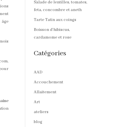
Salade de lentilles, tomates,
tions
feta, concombre et aneth
ement
Tarte Tatin aux coings
r âge
Boisson d’hibiscus,
cardamome et rose
 mois
Catégories
.com,
 pour
AAD
Accouchement
Allaitement
aine
Art
ation
ateliers
blog