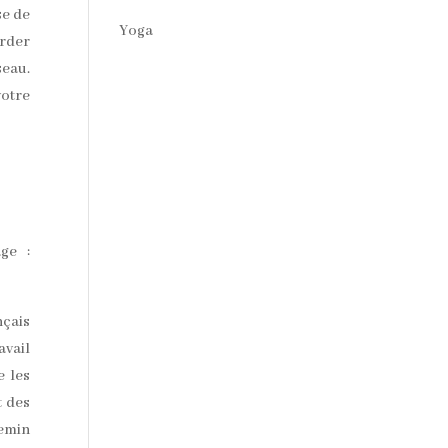
se de
Yoga
arder
seau.
votre
ge :
nçais
avail
e les
t des
hemin