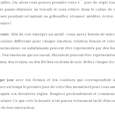
availler…Ou alors vous pouvez prendre votre 1
jour de règle (o
re pause-déjeuner au travail) et vous retirer dans le calme de 
er pendant cet instant, ou gribouiller, rêvasser, méditer, écrire, 
naire !
eauté
. Afin de voir émerger un motif –vous aurez besoin de suivr
 couleur différente pour chaque émotion, relation, besoin et cré
armonieux ou satisfaisants peuvent être représentés par des f
s. Des émotions qui secouent, ébranlent peuvent être représentée
tus, des éclairs, ou des flèches en dents de scie. Reliez chaque fo
que jour
avec les formes et les couleurs qui correspondent à
nez un temps le premier jour de votre flux menstruel pour vous as
depuis vos dernières règles. Respirez profondément et commen
laire. Ce qui crée la beauté n’est pas un événement isolé d’inco
de leur interaction.