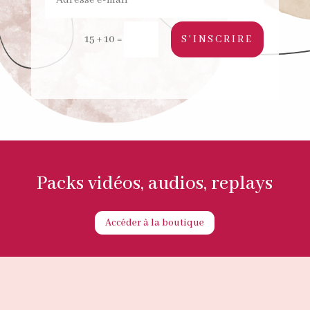
S'INSCRIRE
15 + 10
=
Packs vidéos, audios, replays
Accéder à la boutique